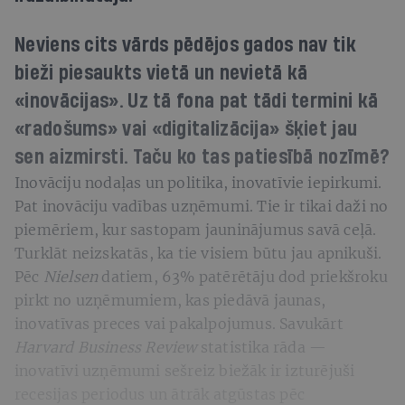
Neviens cits vārds pēdējos gados nav tik
bieži piesaukts vietā un nevietā kā
«inovācijas». Uz tā fona pat tādi termini kā
«radošums» vai «digitalizācija» šķiet jau
sen aizmirsti. Taču ko tas patiesībā nozīmē?
Inovāciju nodaļas un politika, inovatīvie iepirkumi.
Pat inovāciju vadības uzņēmumi. Tie ir tikai daži no
piemēriem, kur sastopam jauninājumus savā ceļā.
Turklāt neizskatās, ka tie visiem būtu jau apnikuši.
Pēc
Nielsen
datiem, 63% patērētāju dod priekšroku
pirkt no uzņēmumiem, kas piedāvā jaunas,
inovatīvas preces vai pakalpojumus. Savukārt
Harvard Business Review
statistika rāda —
inovatīvi uzņēmumi sešreiz biežāk ir izturējuši
recesijas periodus un ātrāk atgūstas pēc