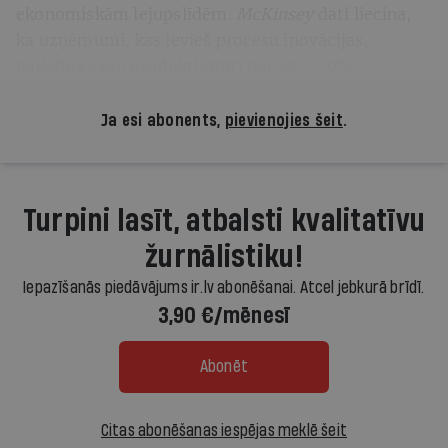
ekonomiskām lejupslīdēm.
McKinsey
dati liecina,
ka uzņēmumi, kas ievieš procesu inovācijas,
palielina savu produktivitāti par 40—50%.
Ja esi abonents,
pievienojies šeit
.
Turpini lasīt, atbalsti kvalitatīvu
žurnālistiku!
Iepazīšanās piedāvājums ir.lv abonēšanai. Atcel jebkurā brīdī.
3,90 €/mēnesī
Abonēt
Citas abonēšanas iespējas meklē šeit