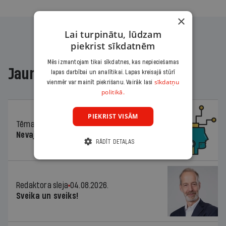
×
Lai turpinātu, lūdzam
piekrist sīkdatnēm
Mēs izmantojam tikai sīkdatnes, kas nepieciešamas
Jaunākajā žurnālā
lapas darbībai un analītikai. Lapas kreisajā stūrī
sīkdatņu
vienmēr var mainīt piekrišanu. Vairāk lasi
politikā.
PIEKRIST VISĀM
Tēma
04.08.2026.
Nevajag baidīties!
RĀDĪT DETAĻAS
Redaktora sleja
04.08.2026.
Sveika un sveiks!