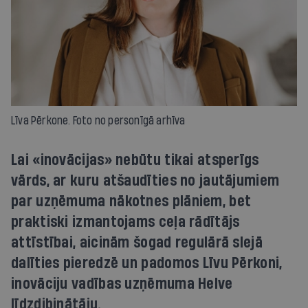
Līva Pērkone. Foto no personīgā arhīva
Lai «inovācijas» nebūtu tikai atsperīgs
vārds, ar kuru atšaudīties no jautājumiem
par uzņēmuma nākotnes plāniem, bet
praktiski izmantojams ceļa rādītājs
attīstībai, aicinām šogad regulārā slejā
dalīties pieredzē un padomos Līvu Pērkoni,
inovāciju vadības uzņēmuma Helve
līdzdibinātāju.