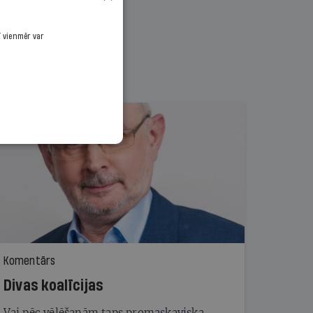
ī vienmēr var
Komentārs
Divas koalīcijas
Vai pēc vēlēšanām taps promaskaviska