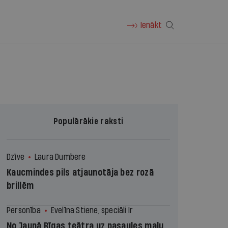
Ienākt
Populārākie raksti
Dzīve
Laura Dumbere
Kaucmindes pils atjaunotāja bez rozā
brillēm
Personība
Evelīna Stiene, speciāli Ir
No Jaunā Rīgas teātra uz pasaules malu