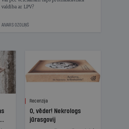
valdība ar LPV?
AIVARS OZOLIŅŠ
Recenzija
ns
O, vēder! Nekrologs
jūrasgovij