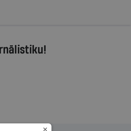
rnālistiku!
.
×