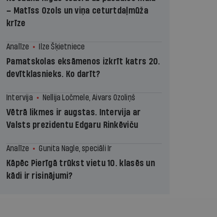
– Matīss Ozols un viņa ceturtdaļmūža
krīze
Analīze
Ilze Šķietniece
Pamatskolas eksāmenos izkrīt katrs 20.
devītklasnieks. Ko darīt?
Intervija
Nellija Ločmele, Aivars Ozoliņš
Vētrā likmes ir augstas. Intervija ar
Valsts prezidentu Edgaru Rinkēviču
Analīze
Gunita Nagle, speciāli Ir
Kāpēc Pierīgā trūkst vietu 10. klasēs un
kādi ir risinājumi?