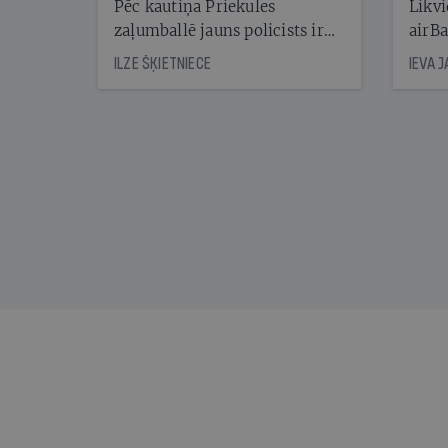
Pēc kautiņa Priekules
Likvi
zaļumballē jauns policists ir
airBa
nonācis cietumā, bet
oblig
ILZE ŠĶIETNIECE
IEVA 
cienījams pedagogs — kapos.
šone
Tik traģiska ir izrādījusies
lemša
divu promiļu reibuma cena
draud
sama
kas j
pirm
augus