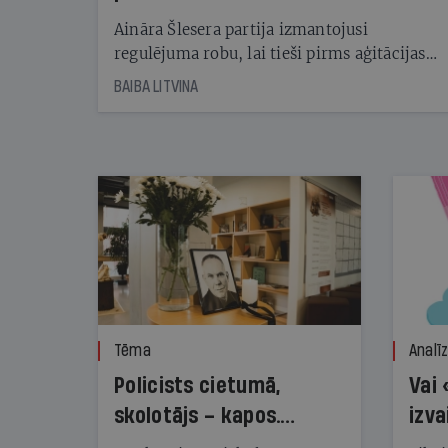
kampaņu
Aināra Šlesera partija izmantojusi
regulējuma robu, lai tieši pirms aģitācijas
starta izreklamētos par summu, kas
BAIBA LITVINA
pārsniedz trešdaļu no likumīgi atļautajiem
kampaņas tēriņiem. KNAB pārkāpumus
nekonstatē
Tēma
Analī
Policists cietumā,
Vai 
skolotājs – kapos.
izva
Reibuma cena Priekulē