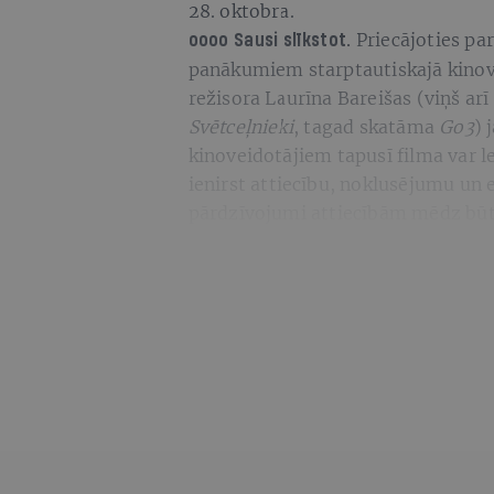
28. oktobra.
Priecājoties pa
oooo
Sausi slīkstot.
panākumiem starptautiskajā kinovi
režisora Laurīna Bareišas (viņš ar
Svētceļnieki
, tagad skatāma
Go3
) 
kinoveidotājiem tapusī filma var le
ienirst attiecību, noklusējumu un e
pārdzīvojumi attiecībām mēdz būt l