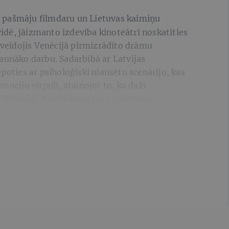
r pašmāju filmdaru un Lietuvas kaimiņu
dē, jāizmanto izdevība kinoteātrī noskatīties
ī veidojis Venēcijā pirmizrādīto drāmu
jaunāko darbu. Sadarbībā ar Latvijas
poties ar psiholoģiski niansētu scenāriju, kas
mociju virpulī, atainojot to, ka daži
iktenīgi. Kinoteātros no 27. oktobra.