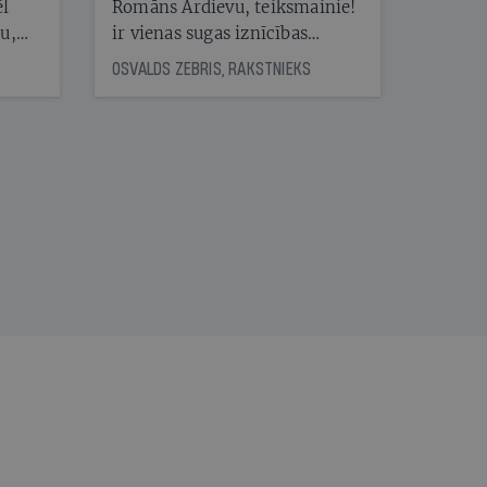
ēl
Romāns Ardievu, teiksmainie!
ju,
ir vienas sugas iznīcības
icas
traģiskais stāsts
OSVALDS ZEBRIS, RAKSTNIEKS
tītāju
tēm
nāt
kad
v