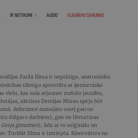
A
IR NOTIKUMI
AUDIO
OLIGARHU SARUNAS
orālijas Faržā filma ir neprātīga, anatomisku
biedrības slimīgo apsēstību ar ķermenisko
 vielu, kas sola atjaunot zudušo jaunību,
idotājas, aktrises Demijas Mūras spēju būt
egumā.
Substance
aumaļām smeļ gan no
citu dižgaru darbiem), gan no literatūras
 Greja ģīmetnes
), līdz ar to oriģinālu un
v. Turklāt filma ir izstiepta. Kinoteātros no