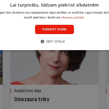
Lai turpinātu, lūdzam piekrist sīkdatnēm
am tikai sīkdatnes, kas nepieciešamas lapas darbībai un analītikai. Lapas kreisajā stūr
sīkdatņu politikā.
mainīt piekrišanu. Vairāk lasi
PIEKRIST VISĀM
RĀDĪT DETAĻAS
Redaktores sleja
Dinozaura triks