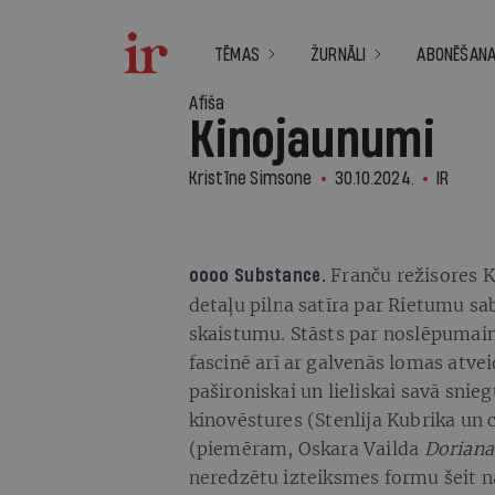
TĒMAS
ŽURNĀLI
ABONĒŠAN
Afiša
Kinojaunumi
Kristīne Simsone
30.10.2024.
IR
Franču režisores K
oooo
Substance.
detaļu pilna satīra par Rietumu sa
skaistumu. Stāsts par noslēpumaino
fascinē arī ar galvenās lomas atve
pašironiskai un lieliskai savā sni
kinovēstures (Stenlija Kubrika un 
(piemēram, Oskara Vailda
Doriana
neredzētu izteiksmes formu šeit na