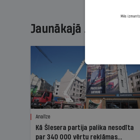
Mēs izmantoj
Jaunākajā žurnālā
Analīze
Kā Šlesera partija palika nesodīta
par 340 000 vērtu reklāmas