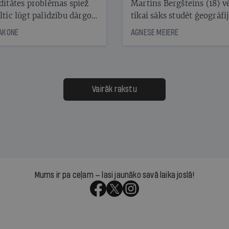
ditātes problēmas spiež
Martins Bergšteins (18) v
ltic lūgt palīdzību dārgo
tikai sāks studēt ģeogrāfi
āciju turētājiem, taču
bet viņa sacītajam jau uzt
JAKONE
AGNESE MEIERE
dēļ nebija kvoruma
tūkstošiem laika ziņu ska
nai. Vai lidsabiedrībai
Latvijā. Aiz dažām minū
 defolts, ja tā nespēs
televīzijas ēterā ir 11 gadi
ksāt augstos procentus,
uzcītīga darba, mammas
āpārskaita jau trīs dienas
atbalsts un drosme turpi
Vairāk rakstu
s nākamās sapulces
meteovērojumus arī tad, 
ta vidū?
šķiet, ka tie nevienam na
vajadzīgi
Mums ir pa ceļam — lasi jaunāko savā laika joslā!