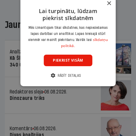
×
Lai turpinātu, lūdzam
piekrist sīkdatnēm
Jaunākajā žurnālā
Mēs izmantojam tikai sīkdatnes, kas nepieciešamas
lapas darbībai un analītikai. Lapas kreisajā stūrī
sīkdatņu
vienmēr var mainīt piekrišanu. Vairāk lasi
politikā.
Analīze
06.08.2026.
Kā Šlesera partija palika nesodīta par
PIEKRIST VISĀM
340 000 vērtu reklāmas kampaņu
RĀDĪT DETAĻAS
Redaktores sleja
06.08.2026.
Dinozaura triks
Komentārs
06.08.2026.
Divas koalīcijas