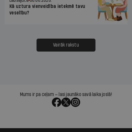
Labsajūta
06.08.2026.
Kā uztura vienveidība ietekmē tavu
veselību?
Vairāk rakstu
Mums ir pa ceļam — lasi jaunāko savā laika joslā!