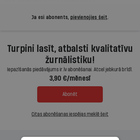
Ja esi abonents,
pievienojies šeit
.
Turpini lasīt, atbalsti kvalitatīvu
žurnālistiku!
Iepazīšanās piedāvājums ir.lv abonēšanai. Atcel jebkurā brīdī.
3,90 €/mēnesī
Abonēt
Citas abonēšanas iespējas meklē šeit