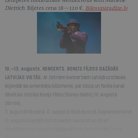
Dietrich.
Biļetes cena 18—120 €.
Bilesuparadize.lv
10.—13. augusts.
KONCERTS.
BONIJS FĪLDSS DAŽĀDĀS
LATVIJAS VIETĀS.
Ar četriem koncertiem Latvijā uzstāsies
leģendārais amerikāņu blūzmenis, par blūza un fanka karali
dēvētais mūziķis Bonijs Fīldss (
Boney Fields
). 10. augustā
Ulbrokā,
11. augustā Rēzeknē, 12. augustā Skultes ostā Zvejniekciemā un
13. augustā Liepājā viņš atskaņos savus hitus, kā arī
skaņdarbus no topošā studijas albuma
Just Give Me Some
More.
Biļetes cena 15—25 €.
Bilesuparadize.lv