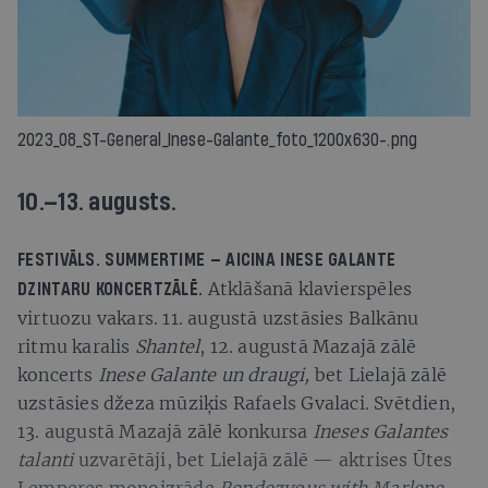
2023_08_ST-General_Inese-Galante_foto_1200x630-.png
10.—13. augusts.
FESTIVĀLS.
SUMMERTIME — AICINA INESE GALANTE
Atklāšanā klavierspēles
DZINTARU KONCERTZĀLĒ.
virtuozu vakars. 11. augustā uzstāsies Balkānu
ritmu karalis
Shantel
, 12. augustā Mazajā zālē
koncerts
Inese Galante un draugi,
bet Lielajā zālē
uzstāsies džeza mūziķis Rafaels Gvalaci. Svētdien,
13. augustā Mazajā zālē konkursa
Ineses Galantes
talanti
uzvarētāji, bet Lielajā zālē — aktrises Ūtes
Lemperes monoizrāde
Rendezvous with Marlene