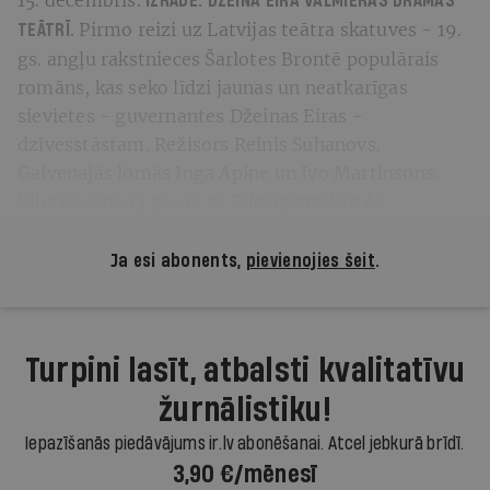
IZRĀDE.
DŽEINA EIRA
VALMIERAS DRĀMAS
Pirmo reizi uz Latvijas teātra skatuves - 19.
TEĀTRĪ.
gs. angļu rakstnieces Šarlotes Brontē populārais
romāns, kas seko līdzi jaunas un neatkarīgas
sievietes - guvernantes Džeinas Eiras -
dzīvesstāstam. Režisors Reinis Suhanovs.
Galvenajās lomās Inga Apine un Ivo Martinsons.
Biļetes cena 13,50-18 €.
Bilesuparadize.lv
Ja esi abonents,
pievienojies šeit
.
Turpini lasīt, atbalsti kvalitatīvu
žurnālistiku!
Iepazīšanās piedāvājums ir.lv abonēšanai. Atcel jebkurā brīdī.
3,90 €/mēnesī