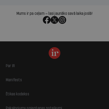
Mums ir pa ceļam — lasi jaunāko savā laika joslā!
Par IR
Manifests
Ētikas kodekss
Pakalpojumu sniegšanas noteikumi