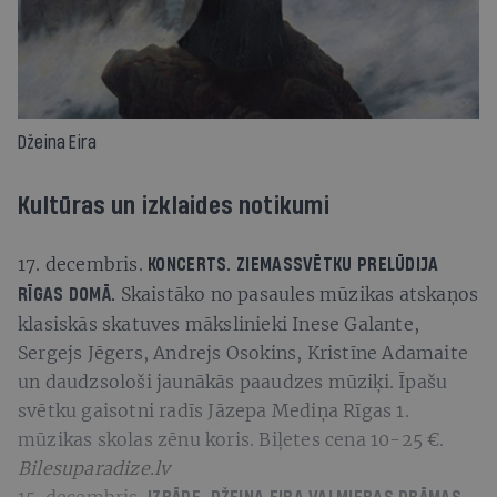
Džeina Eira
Kultūras un izklaides notikumi
17. decembris.
KONCERTS.
ZIEMASSVĒTKU PRELŪDIJA
Skaistāko no pasaules mūzikas atskaņos
RĪGAS DOMĀ.
klasiskās skatuves mākslinieki Inese Galante,
Sergejs Jēgers, Andrejs Osokins, Kristīne Adamaite
un daudzsološi jaunākās paaudzes mūziķi. Īpašu
svētku gaisotni radīs Jāzepa Mediņa Rīgas 1.
mūzikas skolas zēnu koris. Biļetes cena 10-25 €.
Bilesuparadize.lv
15. decembris.