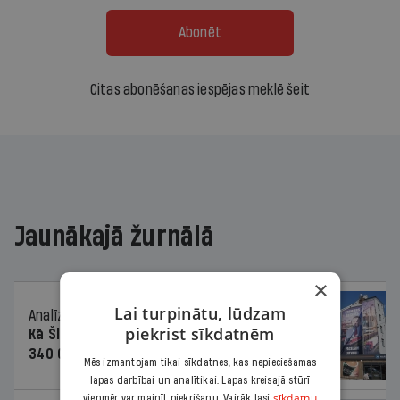
Abonēt
Citas abonēšanas iespējas meklē šeit
Jaunākajā žurnālā
×
Lai turpinātu, lūdzam
Analīze
06.08.2026.
piekrist sīkdatnēm
Kā Šlesera partija palika nesodīta par
340 000 vērtu reklāmas kampaņu
Mēs izmantojam tikai sīkdatnes, kas nepieciešamas
lapas darbībai un analītikai. Lapas kreisajā stūrī
sīkdatņu
vienmēr var mainīt piekrišanu. Vairāk lasi