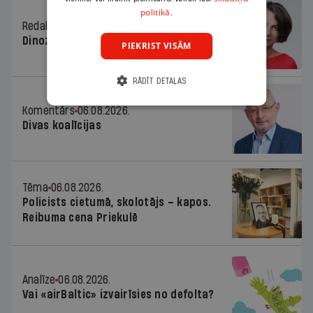
politikā.
Redaktores sleja
06.08.2026.
Dinozaura triks
PIEKRIST VISĀM
RĀDĪT DETAĻAS
Komentārs
06.08.2026.
Divas koalīcijas
Tēma
06.08.2026.
Policists cietumā, skolotājs – kapos.
Reibuma cena Priekulē
Analīze
06.08.2026.
Vai «airBaltic» izvairīsies no defolta?