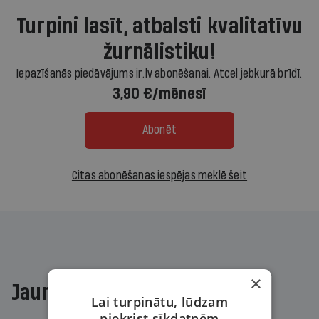
Turpini lasīt, atbalsti kvalitatīvu
žurnālistiku!
Iepazīšanās piedāvājums ir.lv abonēšanai. Atcel jebkurā brīdī.
3,90 €/mēnesī
Abonēt
Citas abonēšanas iespējas meklē šeit
×
Jaunākajā žurnālā
Lai turpinātu, lūdzam
piekrist sīkdatnēm