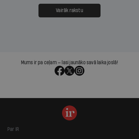
Vairāk rakstu
Mums ir pa ceļam — lasi jaunāko savā laika joslā!
Par IR