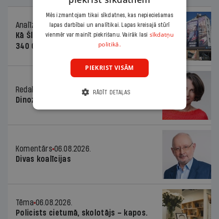
Mēs izmantojam tikai sīkdatnes, kas nepieciešamas
Analīze
06.08.2026.
lapas darbībai un analītikai. Lapas kreisajā stūrī
sīkdatņu
Kā Šlesera partija palika nesodīta par
vienmēr var mainīt piekrišanu. Vairāk lasi
politikā.
340 000 vērtu reklāmas kampaņu
PIEKRIST VISĀM
Redaktores sleja
06.08.2026.
RĀDĪT DETAĻAS
Dinozaura triks
Komentārs
06.08.2026.
Divas koalīcijas
Tēma
06.08.2026.
Policists cietumā, skolotājs – kapos.