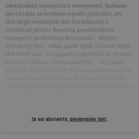
sabiedriskajā transportā ir neiespējami. Sarkanās
sporta jakās un beisbola cepurēs ģērbušies, pēc
alus viegli smaržojoši
Red Sox
līdzjutēji ir
pārņēmuši pilsētu. Koncerta apmeklētājiem
transportu uz Bostonas koncertzāli -
Boston
Symphony Hall
- nākas gaidīt ilgāk. Galvenie spēki
tiek veltīti tam, lai nogādātu līdzjutējus uz
Fenway
beisbola stadionu. Zīmīga sakritība - 2013.gada
25.jūnijā diriģents Andris Nelsons parakstīja darba
līgumu un oficiāli kļuva par Bostonas Simfoniskā
orķestra galveno diriģentu. Toreiz viņam tika lielais
gods izdarīt pirmo (goda) metienu
Red Sox
spēlē ar
Kolorado komandu
Rockies.
Ja esi abonents,
pievienojies šeit
.