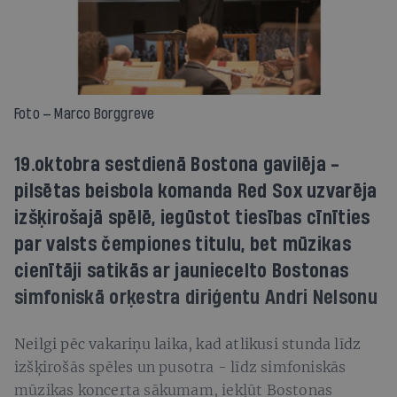
Foto — Marco Borggreve
19.oktobra sestdienā Bostona gavilēja -
pilsētas beisbola komanda Red Sox uzvarēja
izšķirošajā spēlē, iegūstot tiesības cīnīties
par valsts čempiones titulu, bet mūzikas
cienītāji satikās ar jauniecelto Bostonas
simfoniskā orķestra diriģentu Andri Nelsonu
Neilgi pēc vakariņu laika, kad atlikusi stunda līdz
izšķirošās spēles un pusotra - līdz simfoniskās
mūzikas koncerta sākumam, iekļūt Bostonas