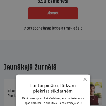
3,90 €/mēnesī
Abonēt
Citas abonēšanas iespējas meklē šeit
Jaunākajā žurnālā
×
Lai turpinātu, lūdzam
piekrist sīkdatnēm
Intervija
26.06.2026.
Pie kaimiņiem igauņiem
Mēs izmantojam tikai sīkdatnes, kas nepieciešamas
lapas darbībai un analītikai. Lapas kreisajā stūrī