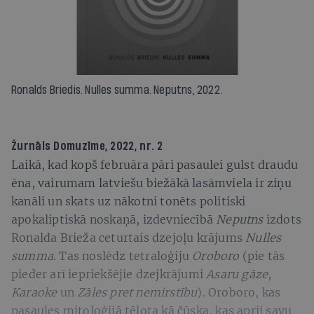
Ronalds Briedis. Nulles summa. Neputns, 2022.
Žurnāls
Domuzīme
, 2022, nr. 2
Laikā, kad kopš februāra pāri pasaulei gulst draudu
ēna, vairumam latviešu biežākā lasāmviela ir ziņu
kanāli un skats uz nākotni tonēts politiski
apokaliptiskā noskaņā, izdevniecībā
Neputns
izdots
Ronalda Brieža ceturtais dzejoļu krājums
Nulles
summa
. Tas noslēdz tetraloģiju
Oroboro
(pie tās
pieder arī iepriekšējie dzejkrājumi
Asaru gāze
,
Karaoke
un
Zāles pret nemirstību
). Oroboro, kas
pasaules mitoloģijā tēlota kā čūska, kas aprij savu