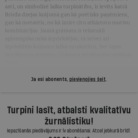
asti, un simbolizē laika turpinātību, ir ievīts katrā
Brieža dzejas krājumā gan kā poētisks paņēmiens,
gan kā metatēls, no kā izriet citu atkārtoto motīvu
kombinācijas. Jaunā grāmata ir tekstuāli
apjomīgāka nekā iepriekšējās; tā ietver arī
iepriekšējo krājumu laikā uzrakstītus, bet tajos
neiekļautus dzejoļus. Grāmata strukturēta septiņās
daļās.
Ja esi abonents,
pievienojies šeit
.
Turpini lasīt, atbalsti kvalitatīvu
žurnālistiku!
Iepazīšanās piedāvājums ir.lv abonēšanai. Atcel jebkurā brīdī.