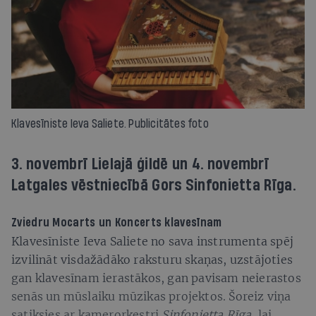
Klavesīniste Ieva Saliete. Publicitātes foto
3. novembrī Lielajā ģildē un 4. novembrī
Latgales vēstniecībā Gors Sinfonietta Rīga.
Zviedru Mocarts un Koncerts klavesīnam
Klavesīniste Ieva Saliete no sava instrumenta spēj
izvilināt visdažādāko raksturu skaņas, uzstājoties
gan klavesīnam ierastākos, gan pavisam neierastos
senās un mūslaiku mūzikas projektos. Šoreiz viņa
satiksies ar kamerorķestri
Sinfonietta Rīga
, lai