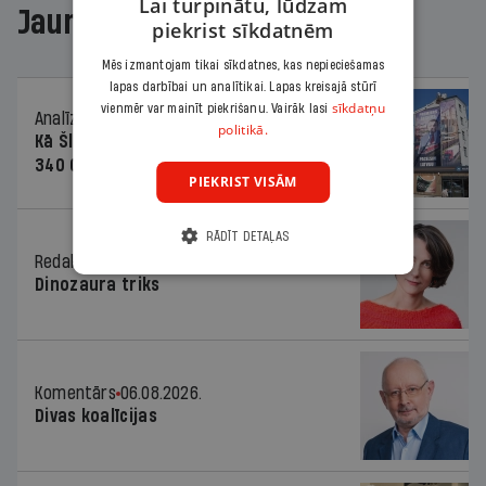
Lai turpinātu, lūdzam
Jaunākajā žurnālā
piekrist sīkdatnēm
Mēs izmantojam tikai sīkdatnes, kas nepieciešamas
lapas darbībai un analītikai. Lapas kreisajā stūrī
sīkdatņu
vienmēr var mainīt piekrišanu. Vairāk lasi
Analīze
06.08.2026.
politikā.
Kā Šlesera partija palika nesodīta par
340 000 vērtu reklāmas kampaņu
PIEKRIST VISĀM
RĀDĪT DETAĻAS
Redaktores sleja
06.08.2026.
Dinozaura triks
Komentārs
06.08.2026.
Divas koalīcijas