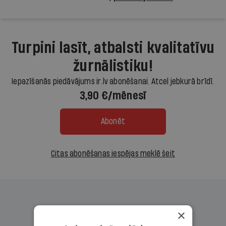
Turpini lasīt, atbalsti kvalitatīvu
žurnālistiku!
Iepazīšanās piedāvājums ir.lv abonēšanai. Atcel jebkurā brīdī.
3,90 €/mēnesī
Abonēt
Citas abonēšanas iespējas meklē šeit
×