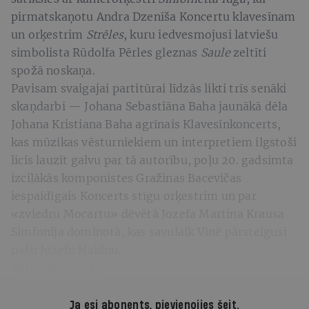
pirmatskaņotu Andra Dzenīša Koncertu klavesīnam
un orķestrim
Strēles
, kuru iedvesmojusi latviešu
simbolista Rūdolfa Pērles gleznas
Saule
zeltīti
spožā noskaņa.
Pavisam svaigajai partitūrai līdzās likti trīs senāki
skaņdarbi — Johana Sebastiāna Baha jaunākā dēla
Johana Kristiana Baha agrīnais Klavesīnkoncerts,
kas mūzikas vēsturniekiem un interpretiem ilgstoši
licis lauzīt galvu par tā autorību, poļu 20. gadsimta
izcilākās komponistes Gražinas Bacevičas
iespaidīgais Koncerts stīgu orķestrim un par
«zviedru Mocartu» dēvētā Jozefa Martina Krausa
Simfonija dominorā, kas savulaik Vīnē pārsteigusi
pašu Jozefu Haidnu.
Sinfoniettariga.lv
Ja esi abonents,
pievienojies šeit
.