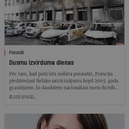
Pasaulē
Dusmu izvirduma dienas
Pēc tam, kad policists nošāva pusaudzi, Francija
piedzīvojusi lielāko satricinājumu kopš 2005. gada
grautiņiem. Jo daudziem nacionālais moto Brīvība,
vienlīdzība, brālība joprojām izklausās tukšs
© DER SPIEGEL
solījums