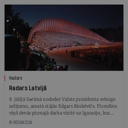
Radars
Radars Latvijā
8. jūlijā Saeimā nododot Valsts prezidenta svinīgo
solījumu, amatā stājās Edgars Rinkēvičs. Pirmdien
viņš devās pirmajā darba vizītē uz Igauniju, kur
tikās ar prezidentu Alaru Karisu, premjerministri
IR REDAKCIJA
Kaju Kallasu u. c. Ārlietu ministra pienākumus