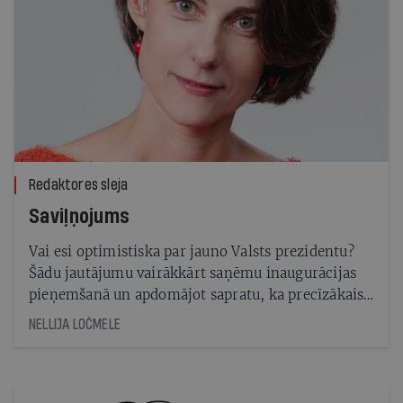
Redaktores sleja
Saviļņojums
Vai esi optimistiska par jauno Valsts prezidentu?
Šādu jautājumu vairākkārt saņēmu inaugurācijas
pieņemšanā un apdomājot sapratu, ka precīzākais
apzīmējums būs — jūtos atvieglota.
NELLIJA LOČMELE