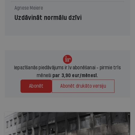
Agnese Meiere
Uzdāvināt normālu dzīvi
Iepazīšanās piedāvājums ir.lv abonēšanai - pirmie trīs
mēneši
par 3,90 eur/mēnesī.
Abonēt
Abonēt drukāto versiju