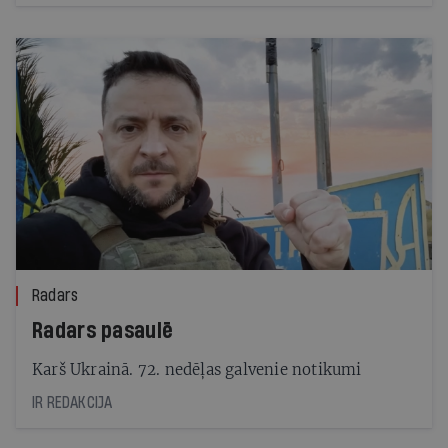
pagaidām pildīs premjerministrs Krišjānis Kariņš
(JV).
Radars
Radars pasaulē
Karš Ukrainā. 72. nedēļas galvenie notikumi
IR REDAKCIJA