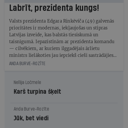
Labrīt, prezidenta kungs!
Valsts prezidenta Edgara Rinkēviča (49) galvenās
prioritātes ir modernas, iekļaujošas un stipras
Latvijas izveide, kas balstās tiesiskumā un
taisnīgumā. Iepazīstinām ar prezidenta komandu
— cilvēkiem, ar kuriem ilggadējais ārlietu
ministrs lielākoties jau iepriekš cieši sastrādājies
un kuri tagad palīdzēs sasniegt mērķus jaunajā
ANDA BURVE-ROZĪTE
amatā.
Nellija Ločmele
Karš turpina šķelt
Anda Burve-Rozīte
Jūk, bet viedi