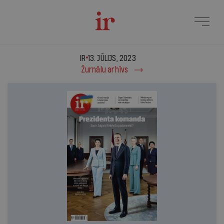
IR - 13. jūlijs, 2023
IR
13. JŪLIJS, 2023
Žurnālu arhīvs