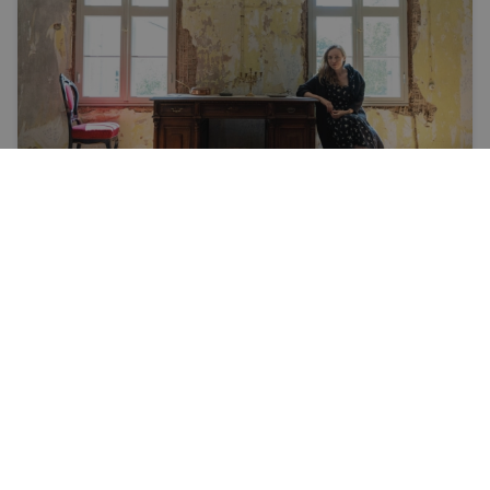
Dzīve
Vēsture, kuru drīkst lietot
Aizputes Amalienburgas saimniece — interjera
dizainere Marta Gaile — vēl ir pašā ceļa sākumā.
Vairāk nekā 200 gadu senās ēkas arhitektoniskā
izpēte prasīja divus gadus, tagad pamazām var
ILZE ŠĶIETNIECE
ķerties pie restaurācijas. Savulaik Amalienburga
bijusi muižnieku un bruņinieku ziemas rezidence,
vēlāk — banka un dzīvojamā māja