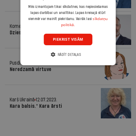
Mēs izmantojam tikai sīkdatnes, kas nepieciešamas
lapas darbībai un analītikai. Lapas kreisajā stūrī
sīkdatņu
vienmēr var mainīt piekrišanu. Vairāk lasi
politikā.
Komentārs
12.07.2023.
Dziesmas spēks
PIEKRIST VISĀM
RĀDĪT DETAĻAS
Pusdienās
12.07.2023.
Neredzamā virtuve
Karš Ukrainā
12.07.2023.
Kara balsis.* Kara ārsti