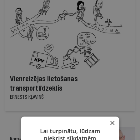
Vienreizējas lietošanas
transportlīdzeklis
ERNESTS KĻAVIŅŠ
×
Lai turpinātu, lūdzam
piekrist sīkdatnēm
Komentārs
27.01.2021.