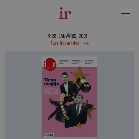
IR - 28. janvāris, 2021
IR
28. JANVĀRIS, 2021
Žurnālu arhīvs