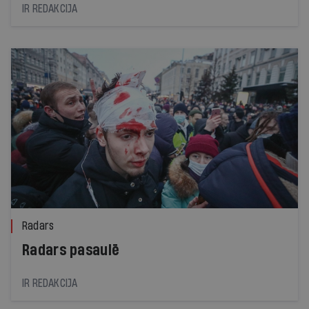
miljonus eiro piemaksām mediķiem un citiem
IR REDAKCIJA
Covid-19 ierobežošanā iesaistītajiem darbiniekiem.
Ja tiks ievēroti visi ierobežojumi, pēc mēneša
saslimstības ar Covid-19 kumulatīvais rādītājs
varētu samazināties līdz 200 uz 100 000
iedzīvotāju un ierobežojumus varētu mīkstināt,
pirmdien paziņoja SPKC. Pirmdien rādītājs bija
595,8 uz 100 000 iedzīvotāju.
Radars
Radars pasaulē
IR REDAKCIJA