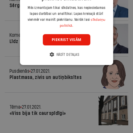
Sērga un valdība
Mēs izmantojam tikai sīkdatnes, kas nepieciešamas
lapas darbībai un analītikai. Lapas kreisajā stūrī
sīkdatņu
vienmēr var mainīt piekrišanu. Vairāk lasi
politikā.
Komentārs
27.01.2021.
PIEKRIST VISĀM
Līdz tuneļa galam
RĀDĪT DETAĻAS
Pusdienās
27.01.2021.
Plastmasa, zivis un autiņbiksītes
Tēma
27.01.2021.
«Viss bija tik caurspīdīgi»