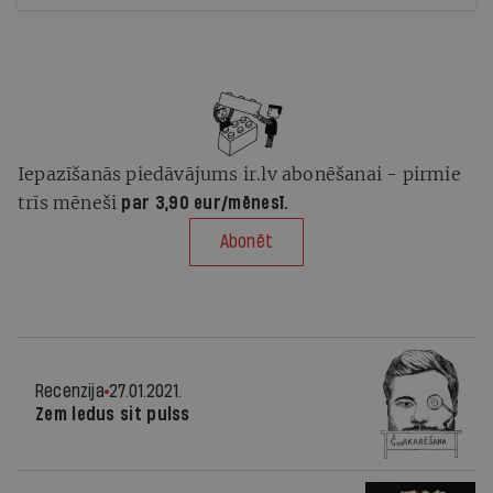
tur atradīsit arī Raiņa piezīmes spāņu gripas laikā
Iepazīšanās piedāvājums ir.lv abonēšanai - pirmie
trīs mēneši
par 3,90 eur/mēnesī.
Abonēt
Recenzija
27.01.2021.
Zem ledus sit pulss