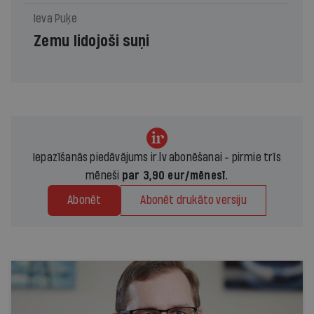
Ieva Puķe
Zemu lidojoši suņi
Iepazīšanās piedāvājums ir.lv abonēšanai - pirmie trīs
mēneši
par 3,90 eur/mēnesī.
Abonēt
Abonēt drukāto versiju