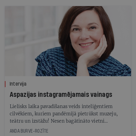
Intervija
Aspazijas instagramējamais vainags
Lielisks laika pavadīšanas veids inteliģentiem
cilvēkiem, kuriem pandēmijā pietrūkst muzeju,
teātru un izstāžu! Nesen bagātināto vietni
Memorialiemuzeji.lv tā iesaka Memoriālo muzeju
ANDA BURVE-ROZĪTE
apvienības pārstāve Sanita Kossoviča. Cita starpā