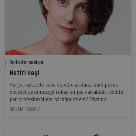
Redaktores sleja
Netīri nagi
Vai jūs uzticētu savu dzīvību ārstam, kurš pirms
operācijas nemazgā rokas un jau vairākkārt sodīts
par profesionāliem pārkāpumiem? Dīvains
jautājums. Neviens neuzticēsies pat manikīrei,
NELLIJA LOČMELE
kurai pašai nagi nolupuši. Lai gan nagi ataug,
reputācija neataug.