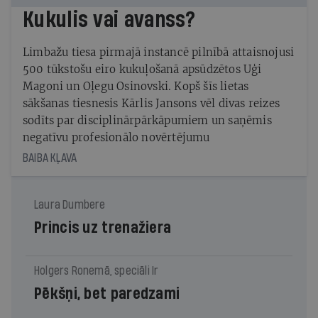
Kukulis vai avanss?
Limbažu tiesa pirmajā instancē pilnībā attaisnojusi
500 tūkstošu eiro kukuļošanā apsūdzētos Uģi
Magoni un Oļegu Osinovski. Kopš šīs lietas
sākšanas tiesnesis Kārlis Jansons vēl divas reizes
sodīts par disciplinārpārkāpumiem un saņēmis
negatīvu profesionālo novērtējumu
BAIBA KĻAVA
Laura Dumbere
Princis uz trenažiera
Holgers Ronemā, speciāli Ir
Pēkšņi, bet paredzami