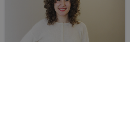
Veiksme
Mājīgā skaidu smarža
Rēzeknē ražotās kokogles iecienījuši Francijas
restorāni, bet pēc agrāro žogu sagatavēm pērn
Lielbritānijā un Īrijā bijis tik liels pieprasījums, ka
uzņēmuma Baibiņa apgrozījums pieauga par vairāk
ANDRIS VANADZIŅŠ
nekā miljonu eiro