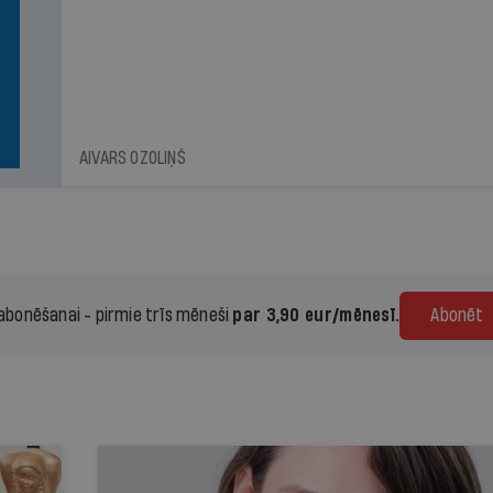
AIVARS OZOLIŅŠ
 abonēšanai - pirmie trīs mēneši
par 3,90 eur/mēnesī.
Abonēt