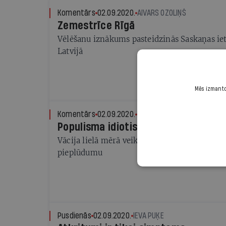
Komentārs
02.09.2020.
AIVARS OZOLIŅŠ
Zemestrīce Rīgā
Vēlēšanu iznākums pasteidzinās Saskaņas ie
Latvijā
Mēs izmantoj
Komentārs
02.09.2020.
PAULS RAUDSEPS
Populisma idiotisms
Vācija lielā mērā veiksmīgi tikusi galā ar p
pieplūdumu
Pusdienās
02.09.2020.
IEVA PUĶE