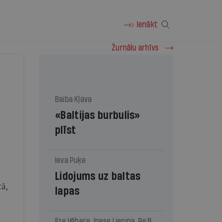
Ienākt
Žurnālu arhīvs
Baiba Kļava
«Baltijas burbulis»
plīst
Ieva Puķe
Lidojums uz baltas
tā,
lapas
Ilze Vēbere, Inese Liepiņa, Re:Baltica