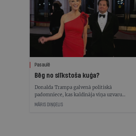
Pasaulē
Bēg no slīkstoša kuģa?
Donalda Trampa galvenā politiskā
padomniece, kas kaldināja viņa uzvaru
pirms četriem gadiem, pēkšņi paziņo par
MĀRIS DIŅĢELIS
aiziešanu no Baltā nama