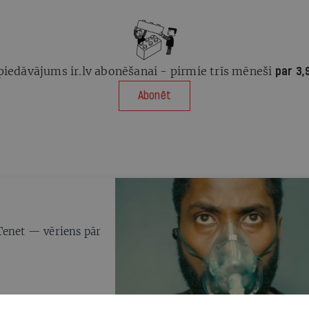
Reģionu apvienības, kā arī Jaunās
konservatīvās partijas (JKP) deputātiem.
Domes ārkārtas vēlēšanās partiju apvienība
A/P/P saņēma 26,2% balsu, otrajā vietā ir
piedāvājums ir.lv abonēšanai - pirmie trīs mēneši
Saskaņa (16,9%), trešajā — Jaunā Vienotība
par 3,
(15,2%). Vēl domē pārstāvēta Nacionālā
Abonēt
apvienība un Reģionu apvienība (9,6%),
partija Gods kalpot Rīgai (7,7%), Latvijas
Krievu savienība (6,5%) un JKP (6,4%).
Vēlēšanās nobalsoja 40,6% no
balsstiesīgajiem, kas ir vēsturiski zemākā
aktivitāte kopš 1997. gada.
Tenet — vēriens pār