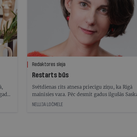
Redaktores sleja
Restarts būs
ā,
Svētdienas rīts atnesa priecīgu ziņu, ka Rīgā
 gadu
mainīsies vara. Pēc desmit gadus ilgušās Sask
rbu,
valdīšanas tā vēlēšanās cietusi bezprecedenta
NELLIJA LOČMELE
s
sakāvi vai, precīzāk būtu teikt, padevusies.
Iepriekšējās vēlēšanās Saskaņas un Gods kalp
Rīgai saraksts saņēma 127 tūkstošus balsu, ka
nodrošināja vairākumu domē. Tagad abas