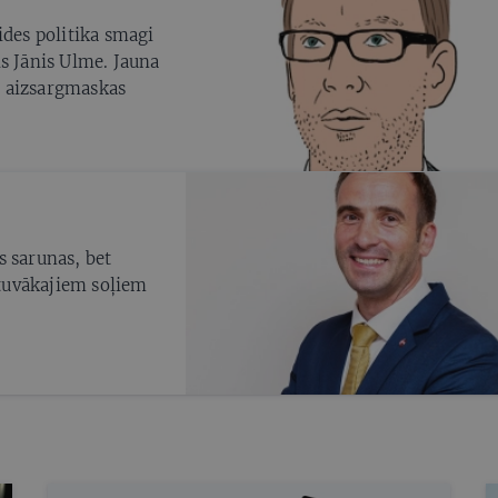
ides politika smagi
s Jānis Ulme. Jauna
un aizsargmaskas
s sarunas, bet
 tuvākajiem soļiem