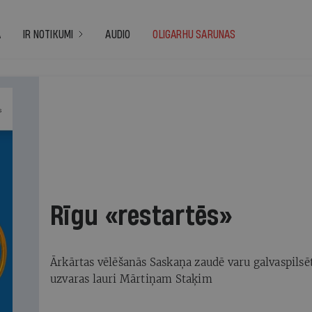
A
IR NOTIKUMI
AUDIO
OLIGARHU SARUNAS
, 2020
Rīgu «restartēs»
Ārkārtas vēlēšanās Saskaņa zaudē varu galvaspilsē
uzvaras lauri Mārtiņam Staķim