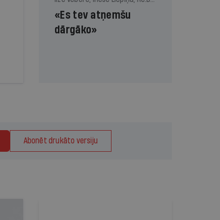
«Es tev atņemšu
dārgāko»
Abonēt drukāto versiju