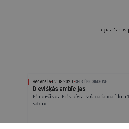
Iepazīšanās 
Recenzija
02.09.2020.
KRISTĪNE SIMSONE
Dievišķās ambīcijas
Kinorežisora Kristofera Nolana jaunā filma 
saturu