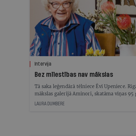
Intervija
Bez mīlestības nav mākslas
Tā saka leģendārā tēlniece Ēvī Upeniece. Rīg
mākslas galerijā Aminori, skatāma viņas 95
jubilejas izstāde. Radījusi vairāk nekā 100 da
LAURA DUMBERE
viņa atzīst — tēlniecībā svarīgākā ir dvēsele
dimensija