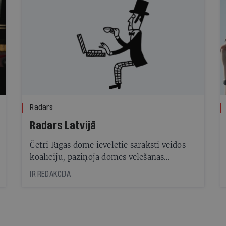
Radars
Radars Latvijā
Četri Rīgas domē ievēlētie saraksti veidos
koalīciju, paziņoja domes vēlēšanās
uzvarējušās Attīstībai/Par/Progresīvie mēra
IR REDAKCIJA
amata kandidāts Mārtiņš Staķis. Koalīcijā
būs 39 no 60 deputātiem, un to veidos
vēlēšanu uzvarētāji A/P/P kopā ar Jauno
Vienotību, Nacionālās apvienības un