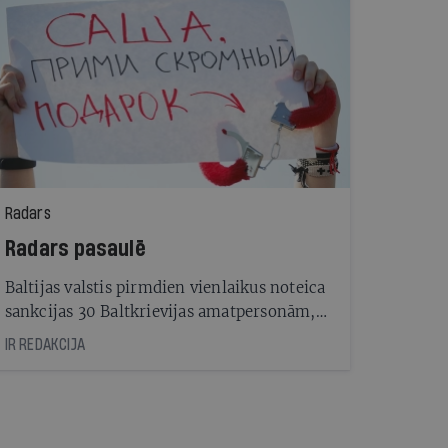
Radars
Radars pasaulē
Baltijas valstis pirmdien vienlaikus noteica
sankcijas 30 Baltkrievijas amatpersonām,
to skaitā diktatoram Aleksandram
IR REDAKCIJA
Lukašenko. Latvijas ārlietu ministrs Edgars
Rinkēvičs (JV) lēmumu uz nenoteiktu laiku
liegt ieceļošanu Latvijā šiem cilvēkiem
pamatoja ar prezidenta vēlēšanu viltošanu