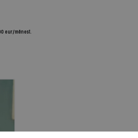
un miermīlīgo protestu vardarbīgu
apspiešanu. Krievija otrdien nosodīja
sankcijas Minskai un izteica atbalstu
līdzšinējā Baltkrievijas diktatora Lukašenko
priekšlikumam veikt konstitucionālo
90 eur/mēnesī.
reformu.