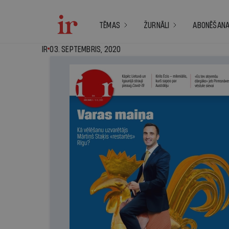
TĒMAS
ŽURNĀLI
ABONĒŠAN
IR - 03. septembris
IR
03. SEPTEMBRIS, 2020