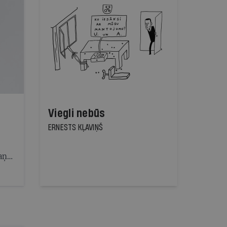
Viegli nebūs
ERNESTS KĻAVIŅŠ
aņas
ot
s