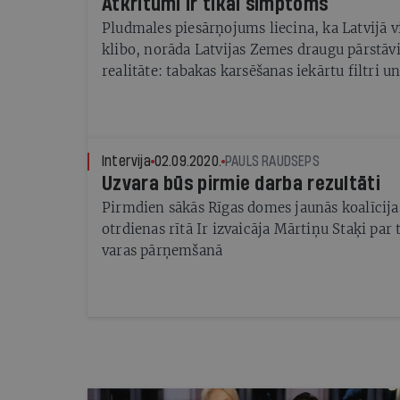
Atkritumi ir tikai simptoms
Pludmales piesārņojums liecina, ka Latvijā v
klibo, norāda Latvijas Zemes draugu pārstāvi
realitāte: tabakas karsēšanas iekārtu filtri 
Intervija
02.09.2020.
PAULS RAUDSEPS
Uzvara būs pirmie darba rezultāti
Pirmdien sākās Rīgas domes jaunās koalīcija
otrdienas rītā Ir izvaicāja Mārtiņu Staķi par
varas pārņemšanā