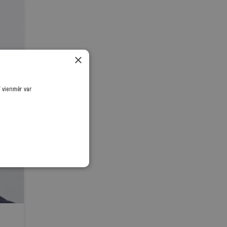
ai
eni
×
ī vienmēr var