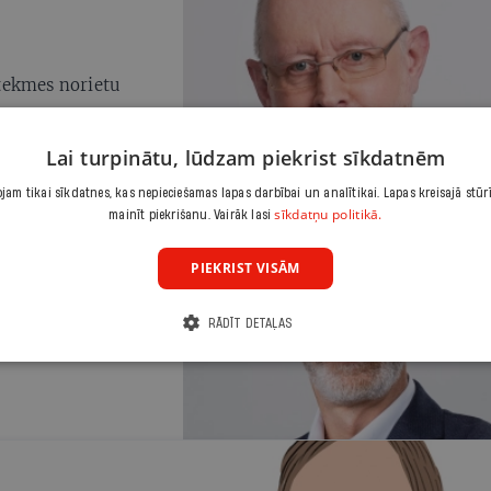
partijas, startējot atsevišķi, spēja piesaistīt tik
trešdaļu no līdzšinējiem atbalstītājiem, aptuv
42 tūkstošus rīdzinieku. Nils ir Briselē, bet
vēlētāji Rīgas mikrorajonos jūtas nodoti un
tekmes norietu
vīlušies, tāpēc milzīgā skaitā palika mājās.
Lai turpinātu, lūdzam piekrist sīkdatnēm
am tikai sīkdatnes, kas nepieciešamas lapas darbībai un analītikai. Lapas kreisajā stūr
sīkdatņu politikā.
mainīt piekrišanu. Vairāk lasi
PIEKRIST VISĀM
atvēruma meklētāju
RĀDĪT DETAĻAS