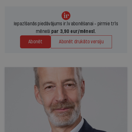
Iepazīšanās piedāvājums ir.lv abonēšanai - pirmie trīs
mēneši
par 3,90 eur/mēnesī.
Abonēt
Abonēt drukāto versiju