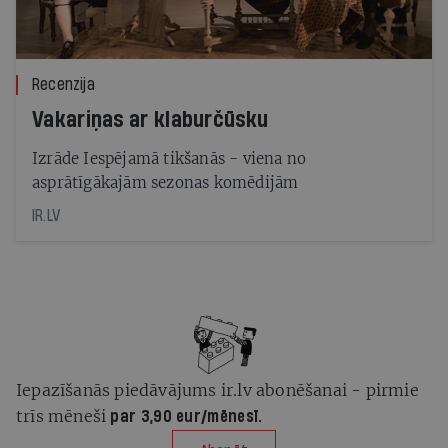
Recenzija
Vakariņas ar klaburčūsku
Izrāde Iespējamā tikšanās - viena no
asprātīgākajām sezonas komēdijām
IR.LV
Iepazīšanās piedāvājums ir.lv abonēšanai - pirmie
trīs mēneši
par 3,90 eur/mēnesī.