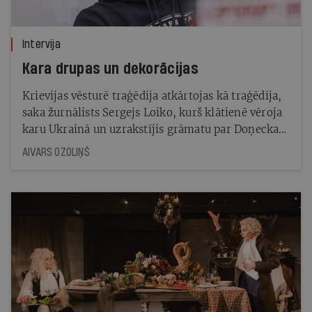
Intervija
Kara drupas un dekorācijas
Krievijas vēsturē traģēdija atkārtojas kā traģēdija,
saka žurnālists Sergejs Loiko, kurš klātienē vēroja
karu Ukrainā un uzrakstījis grāmatu par Doņeckas
lidostas aplenkumu
AIVARS OZOLIŅŠ