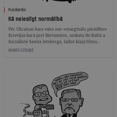
Pusdienās
Kā neieslīgt normālībā
Pēc Ukrainas kara vairs nav «marginālu parādību»
Krievijas karā pret Rietumiem, uzskata Re:Baltica
žurnāliste Sanita Jemberga, laižot klajā filmu
Ģenerālplāns
AIVARS OZOLIŅŠ