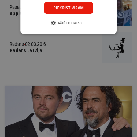
Pasaulē
02.03.2016.
PIEKRIST VISĀM
Apple pret FIB
RĀDĪT DETAĻAS
Radars
02.03.2016.
Radars Latvijā