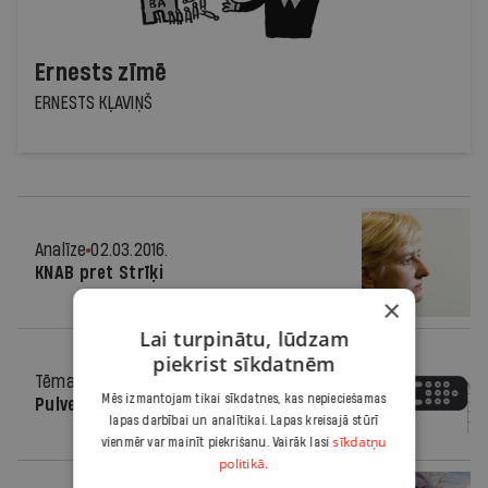
Ernests zīmē
ERNESTS KĻAVIŅŠ
Analīze
02.03.2016.
KNAB pret Strīķi
×
Lai turpinātu, lūdzam
piekrist sīkdatnēm
Tēma
02.03.2016.
Mēs izmantojam tikai sīkdatnes, kas nepieciešamas
Pulveris izšauts, ko tālāk?
lapas darbībai un analītikai. Lapas kreisajā stūrī
sīkdatņu
vienmēr var mainīt piekrišanu. Vairāk lasi
politikā.