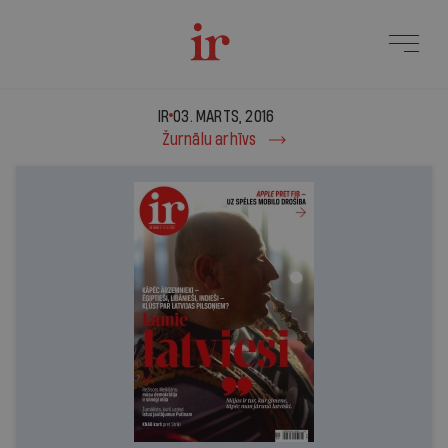
IR - 03. marts, 2016
IR
03. MARTS, 2016
Žurnālu arhīvs