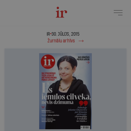
IR - 30. jūlijs, 2015
IR
30. JŪLIJS, 2015
Žurnālu arhīvs