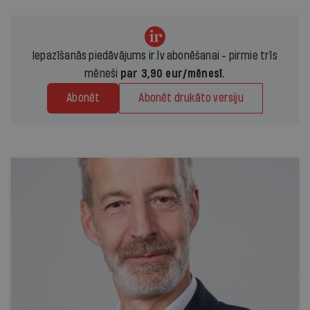
Iepazīšanās piedāvājums ir.lv abonēšanai - pirmie trīs
mēneši
par 3,90 eur/mēnesī.
Abonēt
Abonēt drukāto versiju