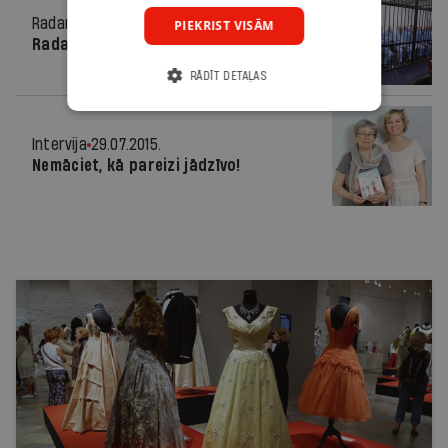
Radars
29.07.2015.
PIEKRIST VISĀM
Radars pasaulē
RĀDĪT DETAĻAS
Intervija
29.07.2015.
Nemāciet, kā pareizi jādzīvo!