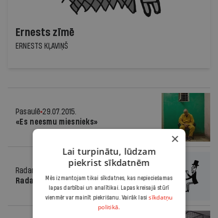
Ernests zīmē
ERNESTS KĻAVIŅŠ
Pasaulē
29.07.2015.
«Es neesmu miesnieks»
×
Lai turpinātu, lūdzam
piekrist sīkdatnēm
Radars
29.07.2015.
Mēs izmantojam tikai sīkdatnes, kas nepieciešamas
Radars Latvijā
lapas darbībai un analītikai. Lapas kreisajā stūrī
sīkdatņu
vienmēr var mainīt piekrišanu. Vairāk lasi
politikā.