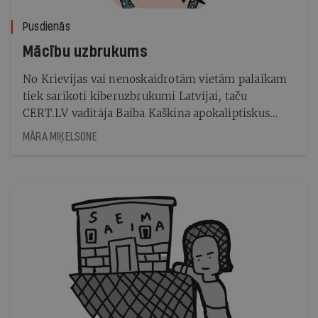
Pusdienās
Mācību uzbrukums
No Krievijas vai nenoskaidrotām vietām palaikam
tiek sarīkoti kiberuzbrukumi Latvijai, taču
CERT.LV vadītāja Baiba Kaškina apokaliptiskus
scenārijus noraida
MĀRA MIĶELSONE