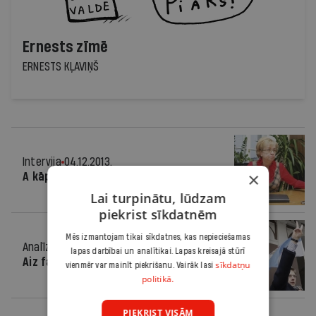
Ernests zīmē
ERNESTS KĻAVIŅŠ
Intervija
04.12.2013.
×
A kāpēc ne?
Lai turpinātu, lūdzam
piekrist sīkdatnēm
Mēs izmantojam tikai sīkdatnes, kas nepieciešamas
Analīze
04.12.2013.
lapas darbībai un analītikai. Lapas kreisajā stūrī
Aiz fasādes
sīkdatņu
vienmēr var mainīt piekrišanu. Vairāk lasi
politikā.
PIEKRIST VISĀM