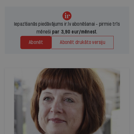
Iepazīšanās piedāvājums ir.lv abonēšanai - pirmie trīs
mēneši
par 3,90 eur/mēnesī.
Abonēt
Abonēt drukāto versiju