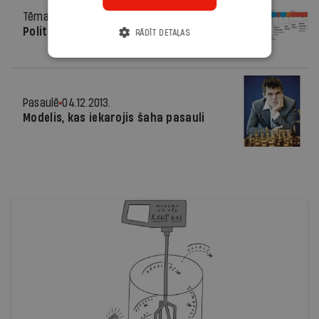
Tēma
04.12.2013.
Politiskie triki
RĀDĪT DETAĻAS
Pasaulē
04.12.2013.
Modelis, kas iekarojis šaha pasauli