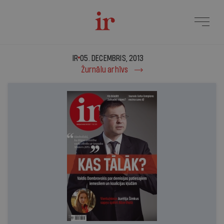
IR - 05. decembris, 2013
IR
05. DECEMBRIS, 2013
Žurnālu arhīvs