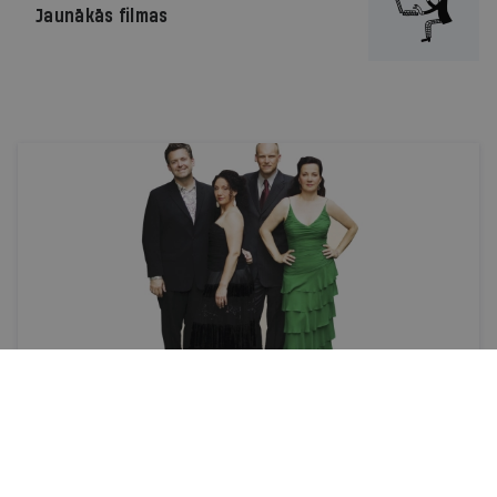
Jaunākās filmas
Kalendārs
Ir iesaka