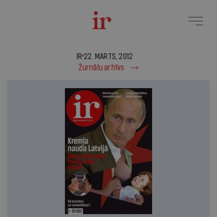
IR - 22. marts, 2012
IR
22. MARTS, 2012
Žurnālu arhīvs