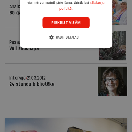
sīkdatņu
vienmēr var mainīt piekrišanu. Vairāk lasi
Analīze
21.03.2012.
politikā.
65 gadu plāns
PIEKRIST VISĀM
RĀDĪT DETAĻAS
Pasaulē
21.03.2012.
Veļi sauc cīņā
Intervija
21.03.2012.
24 stundu bibliotēka