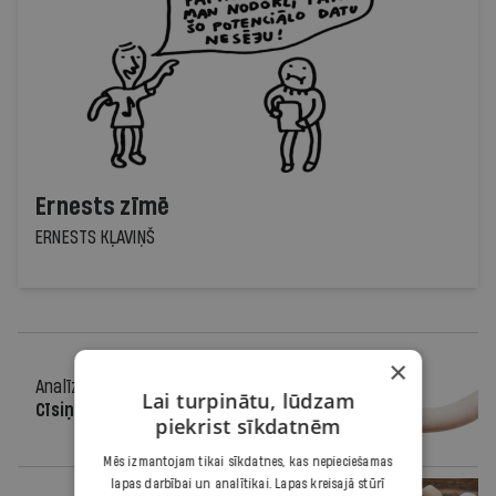
Ernests zīmē
ERNESTS KĻAVIŅŠ
×
Analīze
21.03.2012.
Lai turpinātu, lūdzam
Cīsiņu tests
piekrist sīkdatnēm
Mēs izmantojam tikai sīkdatnes, kas nepieciešamas
lapas darbībai un analītikai. Lapas kreisajā stūrī