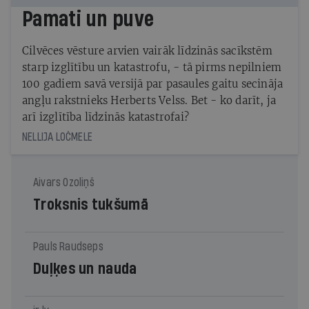
Pamati un puve
Cilvēces vēsture arvien vairāk līdzinās sacīkstēm
starp izglītību un katastrofu, - tā pirms nepilniem
100 gadiem savā versijā par pasaules gaitu secināja
angļu rakstnieks Herberts Velss. Bet - ko darīt, ja
arī izglītība līdzinās katastrofai?
NELLIJA LOČMELE
Aivars Ozoliņš
Troksnis tukšumā
Pauls Raudseps
Duļķes un nauda