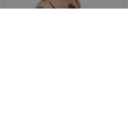
Slavenība
Zem ūdenskrituma
Pēc vairākiem publiski vētrainiem privātās dzīves
mēnešiem beidzot atkal uzmanības centrā
atgriezusies Šainedas O'Konoras (45) mūzika - īru
dziedātāja izlaidusi jaunu augsti novērtētu albumu
IR.LV