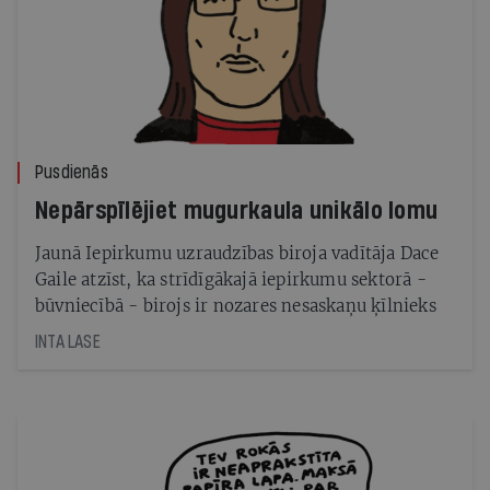
Pusdienās
Nepārspīlējiet mugurkaula unikālo lomu
Jaunā Iepirkumu uzraudzības biroja vadītāja Dace
Gaile atzīst, ka strīdīgākajā iepirkumu sektorā -
būvniecībā - birojs ir nozares nesaskaņu ķīlnieks
INTA LASE