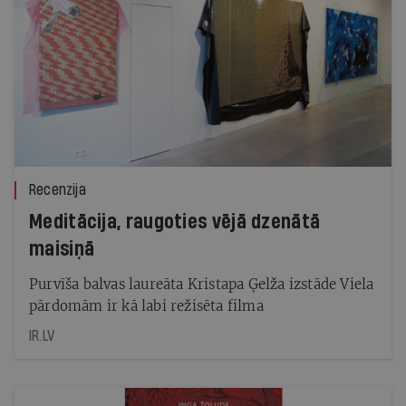
Recenzija
Meditācija, raugoties vējā dzenātā
maisiņā
Purvīša balvas laureāta Kristapa Ģelža izstāde Viela
pārdomām ir kā labi režisēta filma
IR.LV