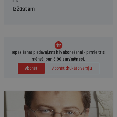
ir.lv
Izžūstam
Iepazīšanās piedāvājums ir.lv abonēšanai - pirmie trīs
mēneši
par 3,90 eur/mēnesī.
Abonēt
Abonēt drukāto versiju