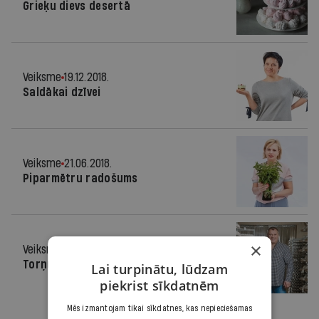
Grieķu dievs desertā
Veiksme
19.12.2018.
Saldākai dzīvei
Veiksme
21.06.2018.
Piparmētru radošums
×
Veiksme
16.12.2015.
Torņu ielā putotais gardums
Lai turpinātu, lūdzam
piekrist sīkdatnēm
Mēs izmantojam tikai sīkdatnes, kas nepieciešamas