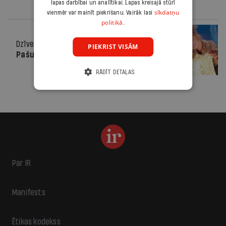
lapas darbībai un analītikai. Lapas kreisajā stūrī
sīkdatņu
vienmēr var mainīt piekrišanu. Vairāk lasi
politikā.
Dzīvesstils
21.12.2011.
PIEKRIST VISĀM
Pašu rokām
RĀDĪT DETAĻAS
Par IR
Manifests
Ētikas kodekss