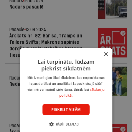
Radars
16.10.2025.
Radars pasaulē
Pasaulē
13.09.2024.
Ārskats nr. 92: Harisa, Tramps un
Teilora Svifta; Makrons sapinies
Gordija mezglā; Meksikas bīstamā
×
tiesu reforma
Lai turpinātu, lūdzam
piekrist sīkdatnēm
Radars
11.09.2024.
Mēs izmantojam tikai sīkdatnes, kas nepieciešamas
Radars pasaulē
lapas darbībai un analītikai. Lapas kreisajā stūrī
sīkdatņu
vienmēr var mainīt piekrišanu. Vairāk lasi
politikā.
PIEKRIST VISĀM
RĀDĪT DETAĻAS
Pasaulē
05.09.2024.
Ārskats nr. 91: Vācijā panākumi galēji