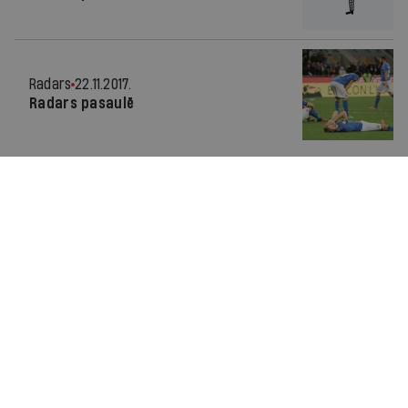
Radars
22.11.2017.
Radars pasaulē
Par IR
Manifests
Ētikas kodekss