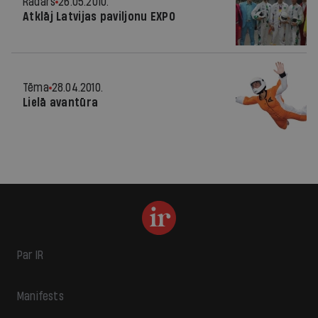
Radars
26.05.2010.
Atklāj Latvijas paviljonu EXPO
Tēma
28.04.2010.
Lielā avantūra
Par IR
Manifests