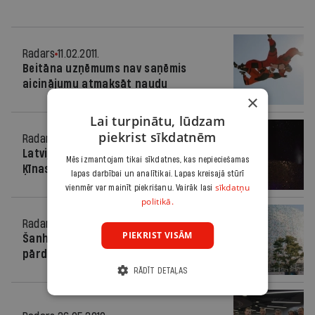
Radars
11.02.2011.
Beitāna uzņēmums nav saņēmis
aicinājumu atmaksāt naudu
×
Lai turpinātu, lūdzam
piekrist sīkdatnēm
Radars
26.01.2011.
Latvijas paviljons “Expo 2010” pārdots
Mēs izmantojam tikai sīkdatnes, kas nepieciešamas
Ķīnas uzņēmumam
lapas darbībai un analītikai. Lapas kreisajā stūrī
sīkdatņu
vienmēr var mainīt piekrišanu. Vairāk lasi
politikā.
Radars
25.10.2010.
PIEKRIST VISĀM
Šanhajā uzstādīto vēja tuneli cer
pārdot par vismaz 700 000 latu
RĀDĪT DETAĻAS