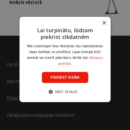
Ienācis vēsturē
×
Lai turpinātu, lūdzam
piekrist sīkdatnēm
Mēs izmantojam tikai sīkdatnes, kas nepieciešamas
lapas darbībai un analītikai. Lapas kreisajā stūrī
sīkdatņu
vienmēr var mainīt piekrišanu. Vairāk lasi
politikā.
Par IR
PIEKRIST VISĀM
Manifests
RĀDĪT DETAĻAS
Ētikas kodekss
Pakalpojumu sniegšanas noteikumi