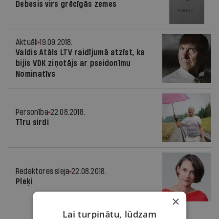
Debesis virs grēcīgās zemes
Aktuāli
19.09.2018.
Valdis Atāls LTV raidījumā atzīst, ka
bijis VDK ziņotājs ar pseidonīmu
Nominatīvs
Personība
22.08.2018.
Tīru sirdi
Redaktores sleja
22.08.2018.
Pleķi
×
Lai turpinātu, lūdzam