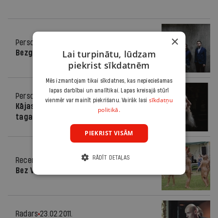
×
Personība
02.03.2016.
Lai turpinātu, lūdzam
Bezgalīgais stāsts
piekrist sīkdatnēm
Mēs izmantojam tikai sīkdatnes, kas nepieciešamas
lapas darbībai un analītikai. Lapas kreisajā stūrī
Personība
13.03.2013.
sīkdatņu
vienmēr var mainīt piekrišanu. Vairāk lasi
Kājas mazgāšu es rīt. Alu dzeršu
politikā.
tagad
PIEKRIST VISĀM
RĀDĪT DETAĻAS
Recenzija
03.08.2011.
Bez VIP zonas. Visi vienos dubļos
Radars
23.02.2011.