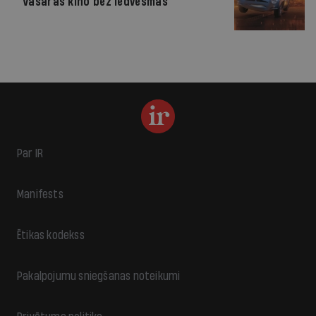
Vasaras kino bez iedvesmas
Par IR
Manifests
Ētikas kodekss
Pakalpojumu sniegšanas noteikumi