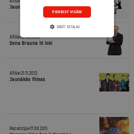
Afiša
06.11.2013.
Jaunākās filmas
PIEKRIST VISĀM
RĀDĪT DETAĻAS
Afiša
13.08.2013.
Dena Brauna 10 loki
Afiša
21.11.2012.
Jaunākās filmas
Recenzija
17.08.2011.