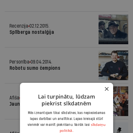
Recenzija
02.12.2015.
Spīlberga nostalģija
Personība
09.04.2014.
Robotu sumo čempions
×
Lai turpinātu, lūdzam
Afiša
19.02.2014.
piekrist sīkdatnēm
Jaunākās filmas
Mēs izmantojam tikai sīkdatnes, kas nepieciešamas
lapas darbībai un analītikai. Lapas kreisajā stūrī
sīkdatņu
vienmēr var mainīt piekrišanu. Vairāk lasi
politikā.