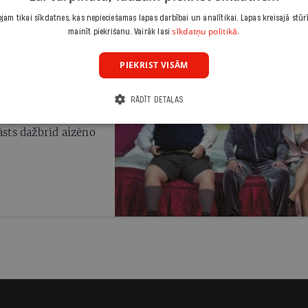
am tikai sīkdatnes, kas nepieciešamas lapas darbībai un analītikai. Lapas kreisajā stūr
sīkdatņu politikā.
mainīt piekrišanu. Vairāk lasi
PIEKRIST VISĀM
RĀDĪT DETAĻAS
āsts dažbrīd aizēno