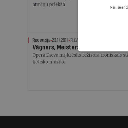
atmiņu priekšā
Mēs izmantoj
Recenzija
23.11.2011.
IR.LV
Vāgners, Meisters un Kairišs
Operā Dievu mijkrēslis režisora ironiskais st
lielisko mūziku