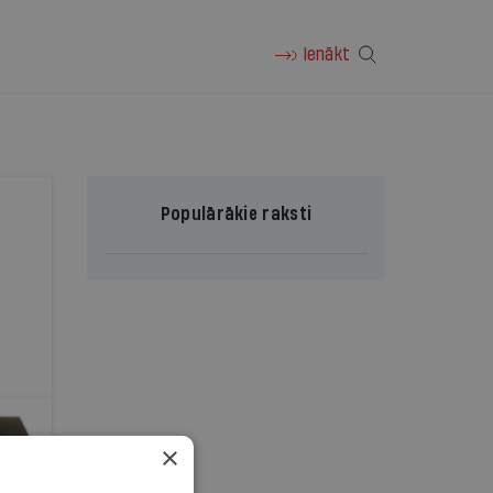
Ienākt
Populārākie raksti
×