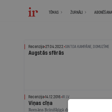
TĒMAS
ŽURNĀLI
ABONĒŠAN
Recenzija
27.04.2022.
SINTIJA KAMPĀNE, DOMUZĪME
Augstās sfērās
Recenzija
14.12.2016.
IR.LV
Viņas cīņa
Romāns Brīnišķīgā draudzene - stāsts par ci