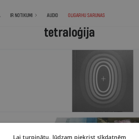
A
IR NOTIKUMI
AUDIO
OLIGARHU SARUNAS
tetraloģija
lvēka nemirstību
Lai turpinātu, lūdzam piekrist sīkdatnēm