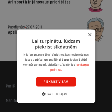
Arī sportā ir jānosauc prioritātes
Pusdienās
27.04.2011.
Apsildāmā grīda — obligāti!
×
Lai turpinātu, lūdzam
piekrist sīkdatnēm
Mēs izmantojam tikai sīkdatnes, kas nepieciešamas
lapas darbībai un analītikai. Lapas kreisajā stūrī
sīkdatņu
vienmēr var mainīt piekrišanu. Vairāk lasi
politikā.
PIEKRIST VISĀM
Par IR
RĀDĪT DETAĻAS
Manifests