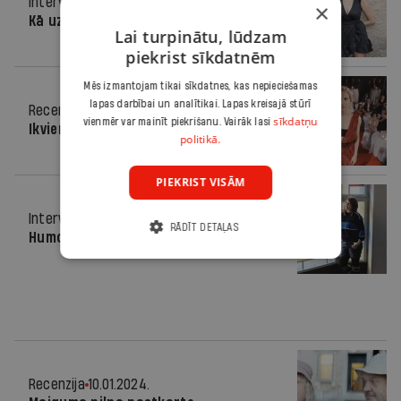
Intervija
18.09.2024.
×
Kā uztaisīt perfektu čatniju
Lai turpinātu, lūdzam
piekrist sīkdatnēm
Mēs izmantojam tikai sīkdatnes, kas nepieciešamas
lapas darbībai un analītikai. Lapas kreisajā stūrī
Recenzija
21.02.2024.
sīkdatņu
vienmēr var mainīt piekrišanu. Vairāk lasi
Ikviens var būt Marta
politikā.
PIEKRIST VISĀM
Intervija
14.02.2024.
RĀDĪT DETAĻAS
Humora izjūta ir dāvana
Recenzija
10.01.2024.