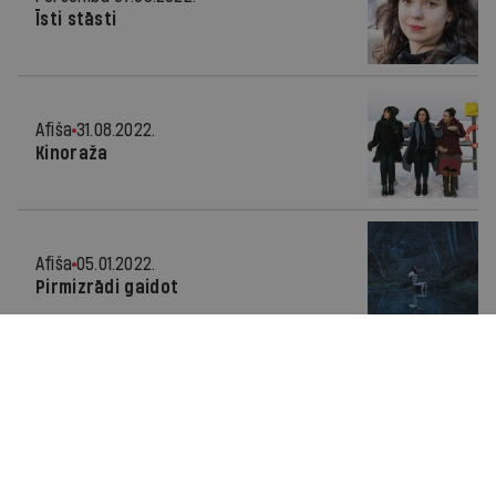
Īsti stāsti
Afiša
31.08.2022.
Kinoraža
Afiša
05.01.2022.
Pirmizrādi gaidot
Intervija
15.09.2021.
Skarbā patiesība