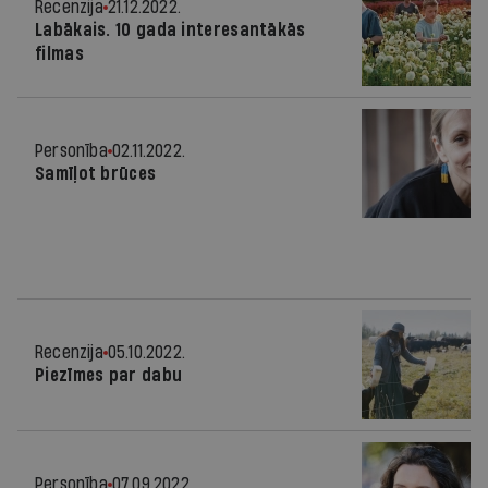
Recenzija
21.12.2022.
Labākais. 10 gada interesantākās
filmas
Personība
02.11.2022.
Samīļot brūces
Recenzija
05.10.2022.
Piezīmes par dabu
Personība
07.09.2022.