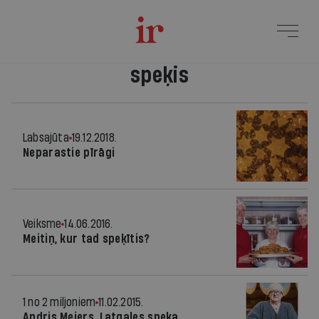
speķis
Labsajūta
19.12.2018.
Neparastie pīrāgi
Veiksme
14.06.2016.
Meitiņ, kur tad speķītis?
1 no 2 miljoniem
11.02.2015.
Andris Mejers, Latgales speķa