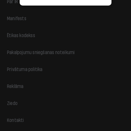
Par IR
Manifests
Ētikas kodekss
Pakalpojumu sniegšanas noteikumi
Privātuma politika
Reklāma
Ziedo
Kontakti