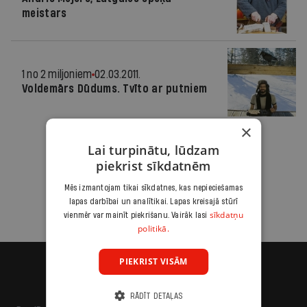
meistars
1 no 2 miljoniem
02.03.2011.
Voldemārs Dūdums. Tvīto ar putniem
×
Lai turpinātu, lūdzam
piekrist sīkdatnēm
Mēs izmantojam tikai sīkdatnes, kas nepieciešamas
lapas darbībai un analītikai. Lapas kreisajā stūrī
sīkdatņu
vienmēr var mainīt piekrišanu. Vairāk lasi
politikā.
PIEKRIST VISĀM
RĀDĪT DETAĻAS