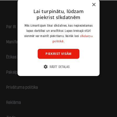
×
Lai turpinātu, lūdzam
piekrist sīkdatnēm
Mēs izmantojam tikai sīkdatnes, kas nepieciešamas
Par IR
lapas darbībai un analītikai. Lapas kreisajā stūrī
sīkdatņu
vienmēr var mainīt piekrišanu. Vairāk lasi
politikā.
Manifests
PIEKRIST VISĀM
Ētikas kodekss
RĀDĪT DETAĻAS
Pakalpojumu sniegšanas noteikumi
Privātuma politika
Reklāma