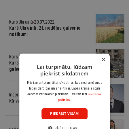
Karš Ukrainā
20.07.2022.
Karš Ukrainā. 21. nedēļas galvenie
notikumi
Karš Ukrainā
30.03.2022.
×
Karš Ukrainā. Piektās nedēļas
Lai turpinātu, lūdzam
galvenie notikumi
piekrist sīkdatnēm
Mēs izmantojam tikai sīkdatnes, kas nepieciešamas
lapas darbībai un analītikai. Lapas kreisajā stūrī
sīkdatņu
Intervija
12.05.2021.
vienmēr var mainīt piekrišanu. Vairāk lasi
politikā.
Kā var runāt ar Krieviju?
PIEKRIST VISĀM
RĀDĪT DETAĻAS