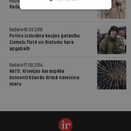
Radars
28.04.2021.
Radars pasaulē
Radars
16.03.2015.
Putins izsludina kaujas gatavību
Ziemeļu flotē un Rietumu kara
apgabalā
Radars
17.09.2014.
NATO: Krievijas karaspēka
koncentrēšanās Krimā neveicina
mieru