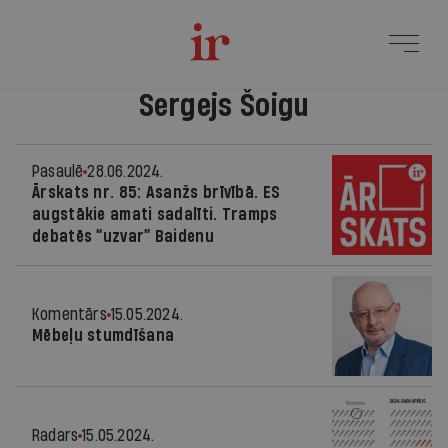
Sergejs Šoigu
Pasaulē
28.06.2024.
Ārskats nr. 85: Asanžs brīvībā. ES
augstākie amati sadalīti. Tramps
debatēs “uzvar” Baidenu
Komentārs
15.05.2024.
Mēbeļu stumdīšana
Radars
15.05.2024.