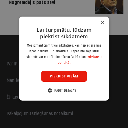
Nogremdējis pats sevi
×
Lai turpinātu, lūdzam
piekrist sīkdatnēm
Mēs izmantojam tikai sīkdatnes, kas nepieciešamas
lapas darbībai un analītikai. Lapas kreisajā stūrī
sīkdatņu
vienmēr var mainīt piekrišanu. Vairāk lasi
politikā.
Par IR
PIEKRIST VISĀM
Manifests
RĀDĪT DETAĻAS
Ētikas kodekss
Pakalpojumu sniegšanas noteikumi