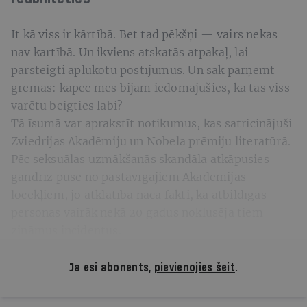
It kā viss ir kārtībā. Bet tad pēkšņi — vairs nekas
nav kartībā. Un ikviens atskatās atpakaļ, lai
pārsteigti aplūkotu postījumus. Un sāk pārņemt
grēmas: kāpēc mēs bijām iedomājušies, ka tas viss
varētu beigties labi?
Tā īsumā var aprakstīt notikumus, kas satricinājuši
Zviedrijas Akadēmiju un Nobela prēmiju literatūrā.
Pēc seksuālas uzmākšanās skandāla atkāpusies
gandrīz puse no pastāvīgajiem Akadēmijas
locekļiem, jo atklātībā nāca fakti, ka atbildīgās
personas vairāk nekā 20 gadus noklusēja tiem
zināmus incidentus.
Ja esi abonents,
pievienojies šeit
.