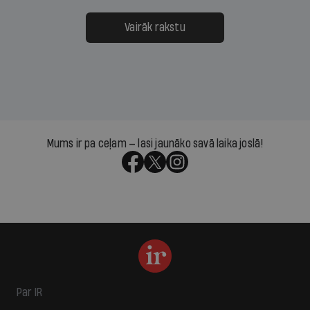
Vairāk rakstu
Mums ir pa ceļam — lasi jaunāko savā laika joslā!
Par IR