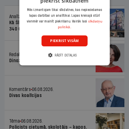
piekrist sīkdatnēm
Mēs izmantojam tikai sīkdatnes, kas nepieciešamas
lapas darbībai un analītikai. Lapas kreisajā stūrī
Analīze
06.08.2026.
sīkdatņu
vienmēr var mainīt piekrišanu. Vairāk lasi
Kā Šlesera partija palika nesodīta par
politikā.
340 000 vērtu reklāmas kampaņu
PIEKRIST VISĀM
Redaktores sleja
06.08.2026.
RĀDĪT DETAĻAS
Dinozaura triks
Komentārs
06.08.2026.
Divas koalīcijas
Tēma
06.08.2026.
Policists cietumā, skolotājs – kapos.