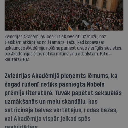
Zviedrijas Akadēmijas locekļi tiek ievēlēti uz mūžu, bez
tiesībām atkāpties no šī amata. Taču, kad šopavasar
apkaunoto Akadēmiju nolēma pamest divas vienīgās sievietes,
pie Akadēmijas ēkas notika mītiņš viņu atbalstam. Foto —
Reuters/LETA
Zviedrijas Akadēmijā pieņemts lēmums, ka
šogad rudenī netiks pasniegta Nobela
prēmija literatūrā. Tuvāk papētot seksuālās
uzmākšanās un melu skandālu, kas
satricināja balvas vērtētājus, rodas bažas,
vai Akadēmija vispār jelkad spēs
reabilitēties