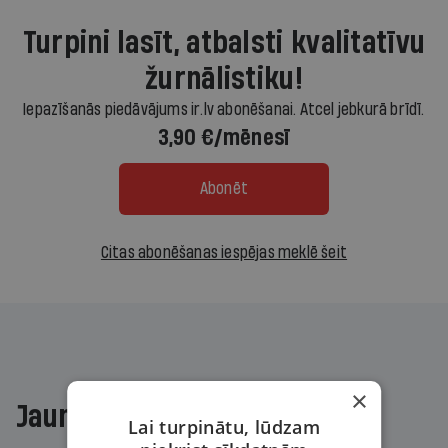
Turpini lasīt, atbalsti kvalitatīvu
žurnālistiku!
Iepazīšanās piedāvājums ir.lv abonēšanai. Atcel jebkurā brīdī.
3,90 €/mēnesī
Abonēt
Citas abonēšanas iespējas meklē šeit
×
Jaunākajā žurnālā
Lai turpinātu, lūdzam