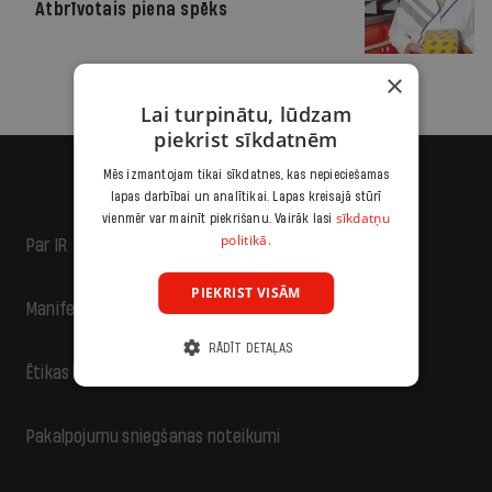
Atbrīvotais piena spēks
×
Lai turpinātu, lūdzam
piekrist sīkdatnēm
Mēs izmantojam tikai sīkdatnes, kas nepieciešamas
lapas darbībai un analītikai. Lapas kreisajā stūrī
sīkdatņu
vienmēr var mainīt piekrišanu. Vairāk lasi
politikā.
Par IR
PIEKRIST VISĀM
Manifests
RĀDĪT DETAĻAS
Ētikas kodekss
Pakalpojumu sniegšanas noteikumi