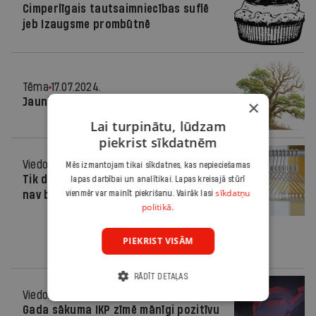
Cimperlīgais tautsaimniecības suflē
jeb Izaugsme prombūtnē
Tēma
17.07.2024.
Jaunie dzinumi
×
Lai turpinātu, lūdzam
piekrist sīkdatnēm
Viedoklis
31.05.2024.
Mēs izmantojam tikai sīkdatnes, kas nepieciešamas
Tik dīvainas ekonomikas mums sen
lapas darbībai un analītikai. Lapas kreisajā stūrī
sīkdatņu
nav bijis
vienmēr var mainīt piekrišanu. Vairāk lasi
politikā.
PIEKRIST VISĀM
RĀDĪT DETAĻAS
Viedoklis
30.04.2024.
Gada sākuma IKP zīmē mānīgi pozitīvu