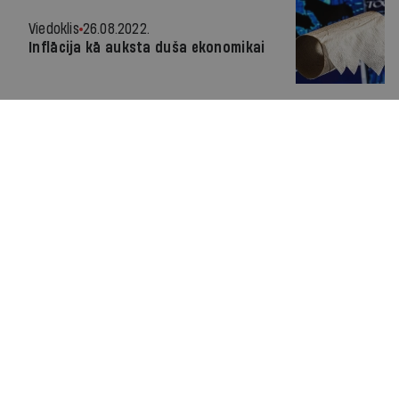
Viedoklis
26.08.2022.
Inflācija kā auksta duša ekonomikai
Viedoklis
04.07.2022.
Lielā atdzišana ir sākusies
Viedoklis
05.04.2022.
Rūpniecībā jāmeklē jauni izejvielu
avoti un noieta tirgi