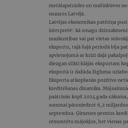
metālapstrādes un mašīnbūves noz
nozares Latvijā.
Latvijas ekonomikas patēriņa pusi
interpretēt kā smagu dzirnakmeni
mazkustības vai pat vietas stāvokļa
eksportu, tajā šajā periodā bija pa
apvienojumā ar krīzi daļā pakalpoj
diezgan slikti klājās eksportam k
eksportā ir dažāda žigluma uzlab
Eksporta atkopšanās pozitīvo net
kreditēšanas dinamika. Mājsaimnie
paātrinās kopš 2024.gada sākuma,
summai pārsniedzot 6,2 miljardus 
septembra. Ģimenes ņemtos kredītu
remontētu mājokļus, bet vienas pat