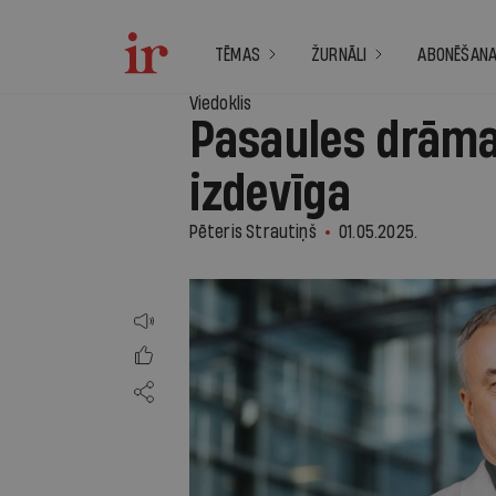
TĒMAS
ŽURNĀLI
ABONĒŠAN
Viedoklis
Pasaules drāma
izdevīga
Pēteris Strautiņš
01.05.2025.