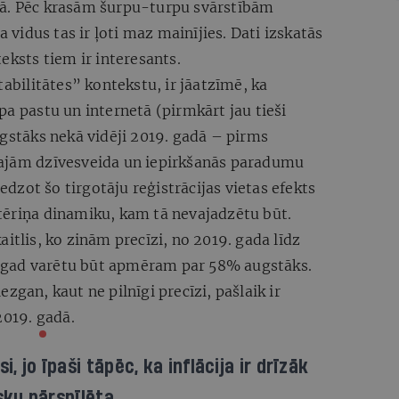
dā. Pēc krasām šurpu-turpu svārstībām
idus tas ir ļoti maz mainījies. Dati izskatās
eksts tiem ir interesants.
tabilitātes” kontekstu, ir jāatzīmē, ka
pa pastu un internetā (pirmkārt jau tieši
ugstāks nekā vidēji 2019. gadā – pirms
tajām dzīvesveida un iepirkšanās paradumu
zot šo tirgotāju reģistrācijas vietas efekts
tēriņa dinamiku, kam tā nevajadzētu būt.
itlis, ko zinām precīzi, no 2019. gada līdz
ogad varētu būt apmēram par 58% augstāks.
zgan, kaut ne pilnīgi precīzi, pašlaik ir
019. gadā.
, jo īpaši tāpēc, ka inflācija ir drīzāk
sku pārspīlēta.