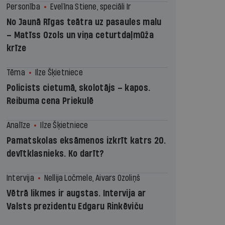
Personība
Evelīna Stiene, speciāli Ir
No Jaunā Rīgas teātra uz pasaules malu
– Matīss Ozols un viņa ceturtdaļmūža
krīze
Tēma
Ilze Šķietniece
Policists cietumā, skolotājs – kapos.
Reibuma cena Priekulē
Analīze
Ilze Šķietniece
Pamatskolas eksāmenos izkrīt katrs 20.
devītklasnieks. Ko darīt?
Intervija
Nellija Ločmele, Aivars Ozoliņš
Vētrā likmes ir augstas. Intervija ar
Valsts prezidentu Edgaru Rinkēviču