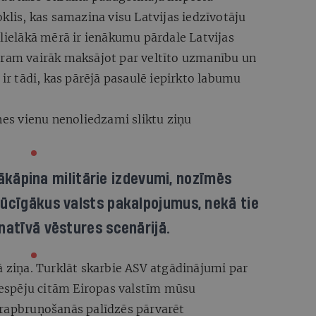
klis, kas samazina visu Latvijas iedzīvotāju
 lielākā mērā ir ienākumu pārdale Latvijas
tram vairāk maksājot par veltīto uzmanību un
 ir tādi, kas pārējā pasaulē iepirkto labumu
 nes vienu nenoliedzami sliktu ziņu
jākāpina militārie izdevumi, nozīmēs
ūcīgākus valsts pakalpojumus, nekā tie
rnatīvā vēstures scenārijā.
ā ziņa. Turklāt skarbie ASV atgādinājumi par
tnespēju citām Eiropas valstīm mūsu
ārapbruņošanās palīdzēs pārvarēt