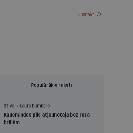
Ienākt
Populārākie raksti
Dzīve
Laura Dumbere
Kaucmindes pils atjaunotāja bez rozā
brillēm