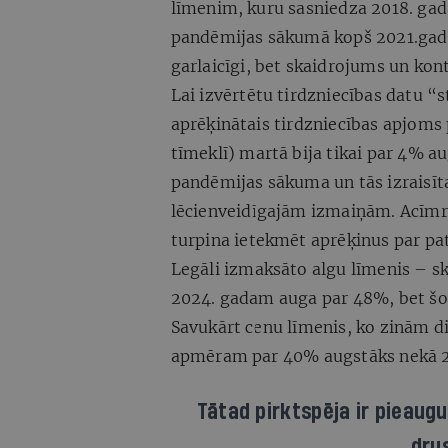
līmenim, kuru sasniedza 2018. ga
pandēmijas sākumā kopš 2021.gada v
garlaicīgi, bet skaidrojums un kont
Lai izvērtētu tirdzniecības datu “s
aprēķinātais tirdzniecības apjoms 
tīmeklī) martā bija tikai par 4% a
pandēmijas sākuma un tās izraisī
lēcienveidīgajām izmaiņām. Acīmred
turpina ietekmēt aprēķinus par pa
Legāli izmaksāto algu līmenis – ska
2024. gadam auga par 48%, bet š
Savukārt cenu līmenis, ko zinām die
apmēram par 40% augstāks nekā 2
Tātad pirktspēja ir pieaugusi
dru