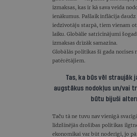
izmaksas, kas ir kā sava veida nodo
ienākumus. Pašlaik inflācija daudz
iedzīvotāju starpā, tiem vienam o
laiku. Globālie satricinājumi šogad
izmaksas drīzāk samazina.
Globālās politikas šī gada norises
patērētājiem.
Tas, ka būs vēl straujāk 
augstākus nodokļus un/vai tr
būtu bijuši alte
Taču tā ne tuvu nav vienīgā svarīg
līdzšinējās drošības politikas ilg
ekonomikai var būt noderīgi, jo p