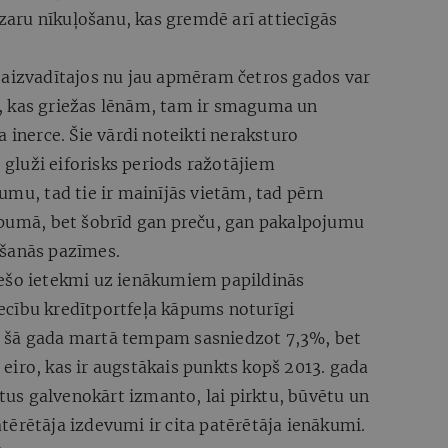
aru nīkuļošanu, kas gremdē arī attiecīgās
 aizvadītajos nu jau apmēram četros gados var
, kas griežas lēnām, tam ir smaguma un
 inerce. Šie vārdi noteikti neraksturo
t gluži eiforisks periods ražotājiem
umu, tad tie ir mainījās vietām, tad pērn
opumā, bet šobrīd gan preču, gan pakalpojumu
ošanās pazīmes.
iešo ietekmi uz ienākumiem papildinās
cību kredītportfeļa kāpums noturīgi
 šā gada martā tempam sasniedzot 7,3%, bet
eiro, kas ir augstākais punkts kopš 2013. gada
s galvenokārt izmanto, lai pirktu, būvētu un
ērētāja izdevumi ir cita patērētāja ienākumi.