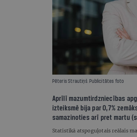
Pēteris Strautiņš. Publicitātes foto
Aprīlī mazumtirdzniecības apg
izteiksmē bija par 0,7% zemāk
samazinoties arī pret martu (se
Statistikā atspoguļotais reālais m