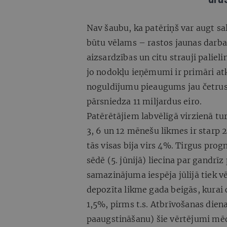
Nav šaubu, ka patēriņš var augt sa
būtu vēlams – rastos jaunas darbav
aizsardzības un citu strauji palie
jo nodokļu ieņēmumi ir primāri at
noguldījumu pieaugums jau četrus
pārsniedza 11 miljardus eiro.
Patērētājiem labvēlīgā virzienā t
3, 6 un 12 mēnešu likmes ir starp 
tās visas bija virs 4%. Tirgus pr
sēdē (5. jūnijā) liecina par gandrī
samazinājuma iespēja jūlijā tiek v
depozīta likme gada beigās, kurai 
1,5%, pirms t.s. Atbrīvošanas dien
paaugstināšanu) šie vērtējumi mē