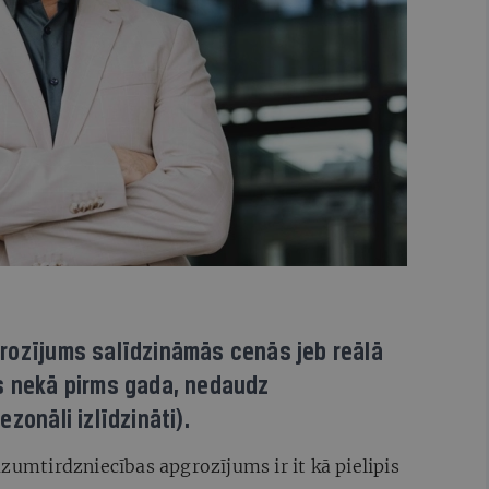
rozījums salīdzināmās cenās jeb reālā
s nekā pirms gada, nedaudz
zonāli izlīdzināti).
azumtirdzniecības apgrozījums ir it kā pielipis