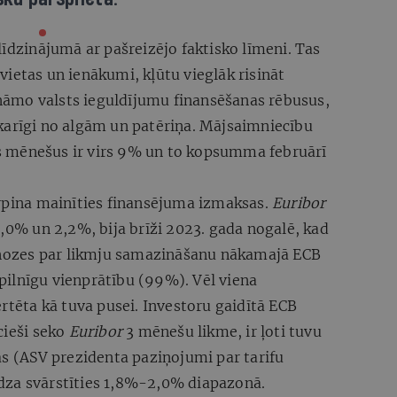
līdzinājumā ar pašreizējo faktisko līmeni. Tas
ietas un ienākumi, kļūtu vieglāk risināt
lināmo valsts ieguldījumu finansēšanas rēbusus,
karīgi no algām un patēriņa. Mājsaimniecību
 mēnešus ir virs 9% un to kopsumma februārī
urpina mainīties finansējuma izmaksas.
Euribor
2,0% un 2,2%, bija brīži 2023. gada nogalē, kad
ognozes par likmju samazināšanu nākamajā ECB
z pilnīgu vienprātību (99%). Vēl viena
ērtēta kā tuva pusei. Investoru gaidītā ECB
cieši seko
Euribor
3 mēnešu likme, ir ļoti tuvu
as (ASV prezidenta paziņojumi par tarifu
dza svārstīties 1,8%-2,0% diapazonā.