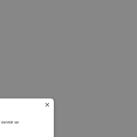
×
ī vienmēr var