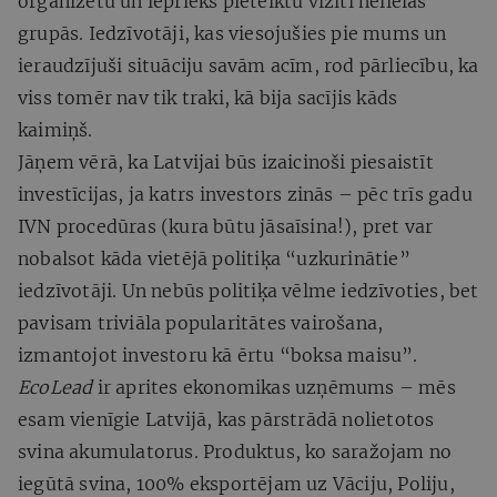
organizētu un iepriekš pieteiktu vizīti nelielās
grupās. Iedzīvotāji, kas viesojušies pie mums un
ieraudzījuši situāciju savām acīm, rod pārliecību, ka
viss tomēr nav tik traki, kā bija sacījis kāds
kaimiņš.
Jāņem vērā, ka Latvijai būs izaicinoši piesaistīt
investīcijas, ja katrs investors zinās – pēc trīs gadu
IVN procedūras (kura būtu jāsaīsina!), pret var
nobalsot kāda vietējā politiķa “uzkurinātie”
iedzīvotāji. Un nebūs politiķa vēlme iedzīvoties, bet
pavisam triviāla popularitātes vairošana,
izmantojot investoru kā ērtu “boksa maisu”.
EcoLead
ir aprites ekonomikas uzņēmums – mēs
esam vienīgie Latvijā, kas pārstrādā nolietotos
svina akumulatorus. Produktus, ko saražojam no
iegūtā svina, 100% eksportējam uz Vāciju, Poliju,