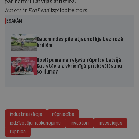
par normu Latvijas attīstībā.
Autors ir
EcoLead
izpilddirektors
IESAKĀM
Kaucmindes pils atjaunotāja bez rozā
brillēm
Noslēpumaina raķešu rūpnīca Latvijā.
Kas stāv aiz vērienīgā priekšvēlēšanu
solījuma?
industrializācija
rūpniecība
iedzīvotāju noskaņojums
investori
investīcijas
rūpnīca