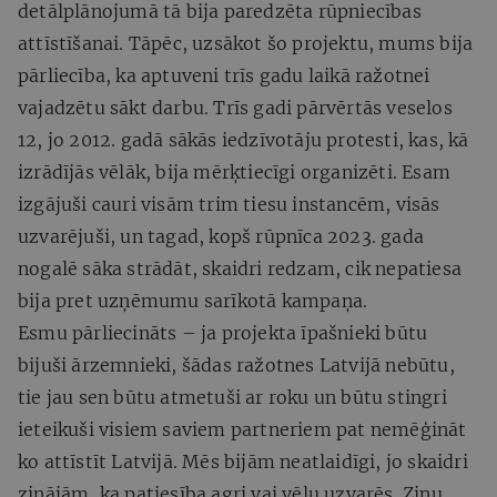
detālplānojumā tā bija paredzēta rūpniecības
attīstīšanai. Tāpēc, uzsākot šo projektu, mums bija
pārliecība, ka aptuveni trīs gadu laikā ražotnei
vajadzētu sākt darbu. Trīs gadi pārvērtās veselos
12, jo 2012. gadā sākās iedzīvotāju protesti, kas, kā
izrādījās vēlāk, bija mērķtiecīgi organizēti. Esam
izgājuši cauri visām trim tiesu instancēm, visās
uzvarējuši, un tagad, kopš rūpnīca 2023. gada
nogalē sāka strādāt, skaidri redzam, cik nepatiesa
bija pret uzņēmumu sarīkotā kampaņa.
Esmu pārliecināts – ja projekta īpašnieki būtu
bijuši ārzemnieki, šādas ražotnes Latvijā nebūtu,
tie jau sen būtu atmetuši ar roku un būtu stingri
ieteikuši visiem saviem partneriem pat nemēģināt
ko attīstīt Latvijā. Mēs bijām neatlaidīgi, jo skaidri
zinājām, ka patiesība agri vai vēlu uzvarēs. Zinu,