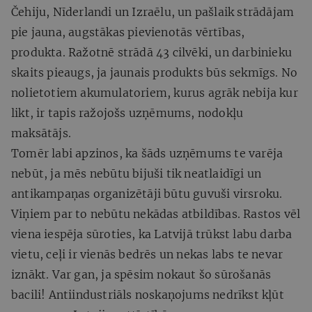
Čehiju, Nīderlandi un Izraēlu, un pašlaik strādājam
pie jauna, augstākas pievienotās vērtības,
produkta. Ražotnē strādā 43 cilvēki, un darbinieku
skaits pieaugs, ja jaunais produkts būs sekmīgs. No
nolietotiem akumulatoriem, kurus agrāk nebija kur
likt, ir tapis ražojošs uzņēmums, nodokļu
maksātājs.
Tomēr labi apzinos, ka šāds uzņēmums te varēja
nebūt, ja mēs nebūtu bijuši tik neatlaidīgi un
antikampaņas organizētāji būtu guvuši virsroku.
Viņiem par to nebūtu nekādas atbildības. Rastos vēl
viena iespēja sūroties, ka Latvijā trūkst labu darba
vietu, ceļi ir vienās bedrēs un nekas labs te nevar
iznākt. Var gan, ja spēsim nokaut šo sūrošanās
bacili! Antiindustriāls noskaņojums nedrīkst kļūt