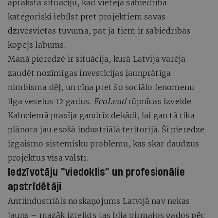
apraksta situāciju, kad vietējā sabiedrība
kategoriski iebilst pret projektiem savas
dzīvesvietas tuvumā, pat ja tiem ir sabiedrības
kopējs labums.
Manā pieredzē ir situācija, kurā Latvija varēja
zaudēt nozīmīgas investīcijas ļaunprātīga
nimbisma dēļ, un cīņa pret šo sociālo fenomenu
ilga veselus 12 gadus.
EcoLead
rūpnīcas izveide
Kalnciemā prasīja gandrīz dekādi, lai gan tā tika
plānota jau esošā industriālā teritorijā. Šī pieredze
izgaismo sistēmisku problēmu, kas skar daudzus
projektus visā valstī.
Iedzīvotāju “viedoklis” un profesionālie
apstrīdētāji
Antiindustriāls noskaņojums Latvijā nav nekas
jauns – mazāk izteikts tas bija pirmajos gados pēc