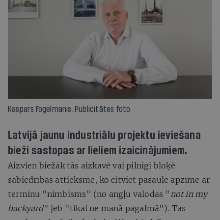
Kaspars Fogelmanis. Publicitātes foto
Latvijā jaunu industriālu projektu ieviešana
bieži sastopas ar lieliem izaicinājumiem.
Aizvien biežāk tās aizkavē vai pilnīgi bloķē
sabiedrības attieksme, ko citviet pasaulē apzīmē ar
terminu "nimbisms" (no angļu valodas "
not in my
backyard
" jeb "tikai ne manā pagalmā"). Tas