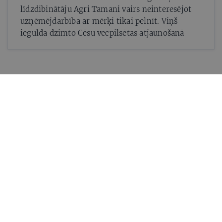
līdzdibinātāju Agri Tamani vairs neinteresējot
uzņēmējdarbība ar mērķi tikai pelnīt. Viņš
iegulda dzimto Cēsu vecpilsētas atjaunošanā
Mums ir pa ceļam — lasi jaunāko savā laika joslā!
Par IR