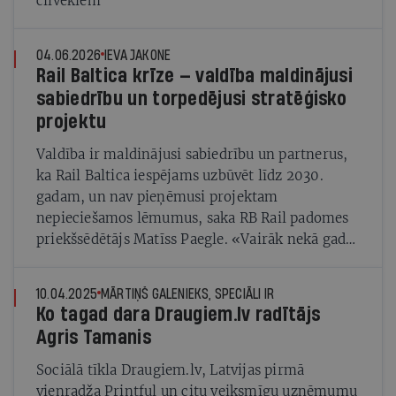
cilvēkiem
04.06.2026
IEVA JAKONE
Rail Baltica krīze — valdība maldinājusi
sabiedrību un torpedējusi stratēģisko
projektu
Valdība ir maldinājusi sabiedrību un partnerus,
ka Rail Baltica iespējams uzbūvēt līdz 2030.
gadam, un nav pieņēmusi projektam
nepieciešamos lēmumus, saka RB Rail padomes
priekšsēdētājs Matīss Paegle. «Vairāk nekā gadu
mēs vienkārši sēžam un gaidām, nevaram
rīkoties»
10.04.2025
MĀRTIŅŠ GALENIEKS, SPECIĀLI IR
Ko tagad dara Draugiem.lv radītājs
Agris Tamanis
Sociālā tīkla Draugiem.lv, Latvijas pirmā
vienradža Printful un citu veiksmīgu uzņēmumu