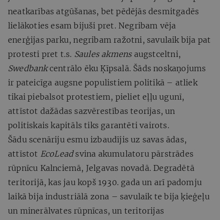
neatkarības atgūšanas, bet pēdējās desmitgadēs
lielākoties esam bijuši pret. Negribam vēja
enerģijas parku, negribam ražotni, savulaik bija pat
protesti pret t.s.
Saules akmens
augstceltni,
Swedbank
centrālo ēku Ķīpsalā. Šāds noskaņojums
ir pateicīga augsne populistiem politikā – atliek
tikai piebalsot protestiem, pieliet eļļu ugunī,
attīstot dažādas sazvērestības teorijas, un
politiskais kapitāls tiks garantēti vairots.
Šādu scenāriju esmu izbaudījis uz savas ādas,
attīstot
EcoLead
svina akumulatoru pārstrādes
rūpnīcu Kalnciemā, Jelgavas novadā. Degradētā
teritorijā, kas jau kopš 1930. gada un arī padomju
laikā bija industriālā zona – savulaik te bija ķieģeļu
un minerālvates rūpnīcas, un teritorijas