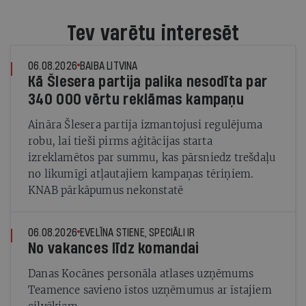
Tev varētu interesēt
06.08.2026
BAIBA LITVINA
Kā Šlesera partija palika nesodīta par
340 000 vērtu reklāmas kampaņu
Aināra Šlesera partija izmantojusi regulējuma
robu, lai tieši pirms aģitācijas starta
izreklamētos par summu, kas pārsniedz trešdaļu
no likumīgi atļautajiem kampaņas tēriņiem.
KNAB pārkāpumus nekonstatē
06.08.2026
EVELĪNA STIENE, SPECIĀLI IR
No vakances līdz komandai
Danas Kocānes personāla atlases uzņēmums
Teamence savieno īstos uzņēmumus ar īstajiem