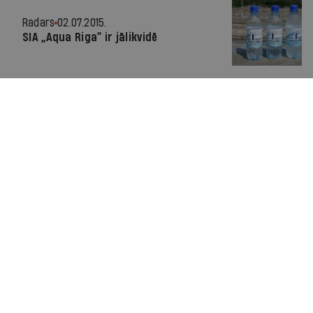
Radars
02.07.2015.
SIA „Aqua Riga” ir jālikvidē
Par IR
Manifests
Ētikas kodekss
Pakalpojumu sniegšanas noteikumi