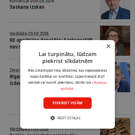
Komentārs
05.06.2019.
Saskaņa izskan
Viedoklis
29.06.2018.
RD opozīcijas deputāte: Saskaņa/GKR
×
nav ne sociālisti, ne demokrāti
Lai turpinātu, lūdzam
piekrist sīkdatnēm
Ziņa
27.03.2018.
Mēs izmantojam tikai sīkdatnes, kas nepieciešamas
Rīgas dome "pieaudzē" šāgada
lapas darbībai un analītikai. Lapas kreisajā stūrī
sīkdatņu
izdevumus par 42,38 miljoniem eiro
vienmēr var mainīt piekrišanu. Vairāk lasi
politikā.
PIEKRIST VISĀM
RĀDĪT DETAĻAS
Viedoklis
27.03.2018.