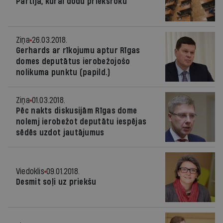
Partija, kurai dodu priekšroku
Ziņa
26.03.2018.
Gerhards ar rīkojumu aptur Rīgas
domes deputātus ierobežojošo
nolikuma punktu (papild.)
Ziņa
01.03.2018.
Pēc nakts diskusijām Rīgas dome
nolemj ierobežot deputātu iespējas
sēdēs uzdot jautājumus
Viedoklis
09.01.2018.
Desmit soļi uz priekšu