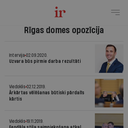
Rīgas domes opozīcija
Intervija
02.09.2020.
Uzvara būs pirmie darba rezultāti
Viedoklis
02.12.2019.
Ārkārtas vēlēšanas būtiski pārdalīs
kārtis
Viedoklis
19.11.2019.
Feodāla stila saimniekošana atkal