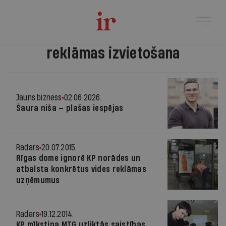
reklāmas izvietošana
Jauns bizness
02.06.2026.
Šaura niša — plašas iespējas
Radars
20.07.2015.
Rīgas dome ignorē KP norādes un
atbalsta konkrētus vides reklāmas
uzņēmumus
Radars
19.12.2014.
KP mīkstina MTG uzliktās saistības