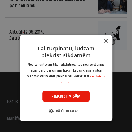
par reklāmu
Aktuāli
12.05.2014.
Jautājums jautājuma galā
×
Lai turpinātu, lūdzam
piekrist sīkdatnēm
Mēs izmantojam tikai sīkdatnes, kas nepieciešamas
lapas darbībai un analītikai. Lapas kreisajā stūrī
sīkdatņu
vienmēr var mainīt piekrišanu. Vairāk lasi
politikā.
PIEKRIST VISĀM
Par IR
RĀDĪT DETAĻAS
Manifests