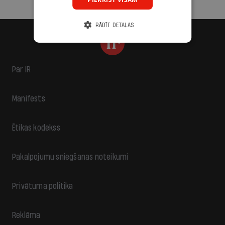
RĀDĪT DETAĻAS
Par IR
Manifests
Ētikas kodekss
Pakalpojumu sniegšanas noteikumi
Privātuma politika
Reklāma