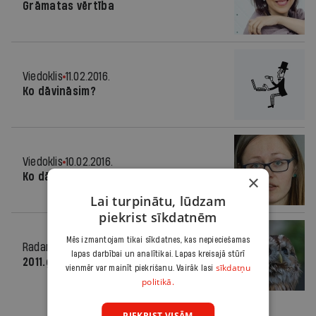
Grāmatas vērtība
Viedoklis
11.02.2016.
Ko dāvināsim?
Viedoklis
10.02.2016.
Ko dāvināsim?
×
Lai turpinātu, lūdzam
piekrist sīkdatnēm
Mēs izmantojam tikai sīkdatnes, kas nepieciešamas
Radars
17.01.2011.
lapas darbībai un analītikai. Lapas kreisajā stūrī
2011.gada putns – Meža pūce
sīkdatņu
vienmēr var mainīt piekrišanu. Vairāk lasi
politikā.
PIEKRIST VISĀM