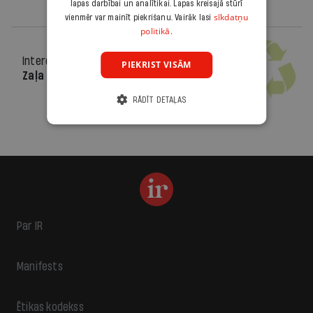
lapas darbībai un analītikai. Lapas kreisajā stūrī
sīkdatņu
vienmēr var mainīt piekrišanu. Vairāk lasi
politikā.
Interesanti
18.04.2012.
PIEKRIST VISĀM
Zaļa dzīve
RĀDĪT DETAĻAS
Par IR
Manifests
Ētikas kodekss