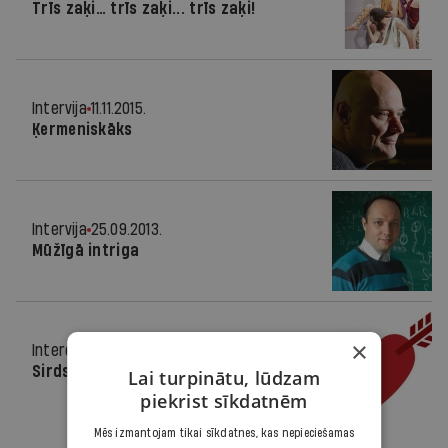
Trīs zaķi… trīs zaķi... trīs zaķi!
Intervija
11.11.2015.
Ķermeniskāks
Intervija
25.09.2013.
Mūžīgā intriga
×
Interesanti
13.02.2013.
Sirds lietas
Lai turpinātu, lūdzam
piekrist sīkdatnēm
Mēs izmantojam tikai sīkdatnes, kas nepieciešamas