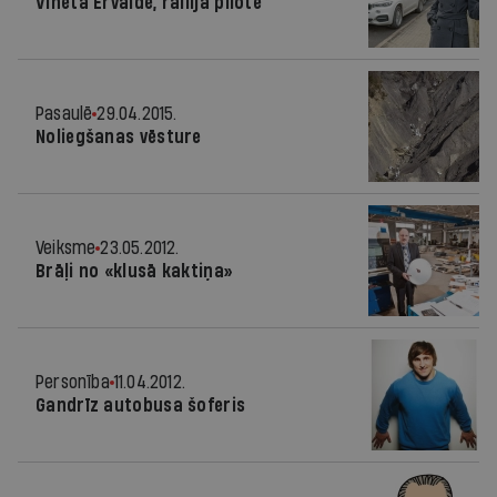
Vineta Ervalde, rallija pilote
Pasaulē
29.04.2015.
Noliegšanas vēsture
Veiksme
23.05.2012.
Brāļi no «klusā kaktiņa»
Personība
11.04.2012.
Gandrīz autobusa šoferis