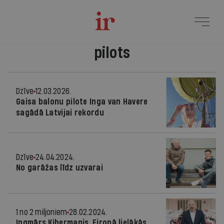
pilots
Dzīve
12.03.2026.
Gaisa balonu pilote Inga van Havere
sagādā Latvijai rekordu
Dzīve
24.04.2024.
No garāžas līdz uzvarai
1 no 2 miljoniem
28.02.2024.
Ingmārs Kibermanis, Eiropā lielākās