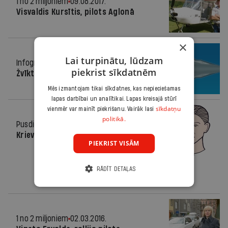
1 no 2 miljoniem
09.08.2017.
Visvaldis Kursītis, pilots Aglonā
×
Lai turpinātu, lūdzam
Infografika
14.06.2017.
piekrist sīkdatnēm
Žvīkts...
Mēs izmantojam tikai sīkdatnes, kas nepieciešamas
lapas darbībai un analītikai. Lapas kreisajā stūrī
sīkdatņu
vienmēr var mainīt piekrišanu. Vairāk lasi
politikā.
Pusdienās
11.05.2016.
Krievija apēd «dārzeņus»
PIEKRIST VISĀM
RĀDĪT DETAĻAS
1 no 2 miljoniem
02.03.2016.