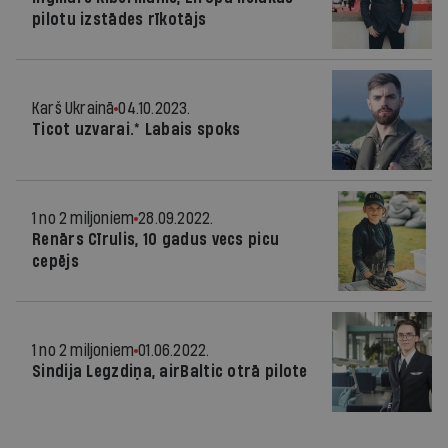
pilotu izstādes rīkotājs
Karš Ukrainā
04.10.2023.
Ticot uzvarai.* Labais spoks
1 no 2 miljoniem
28.09.2022.
Renārs Cīrulis, 10 gadus vecs picu
cepējs
1 no 2 miljoniem
01.06.2022.
Sindija Legzdiņa, airBaltic otrā pilote