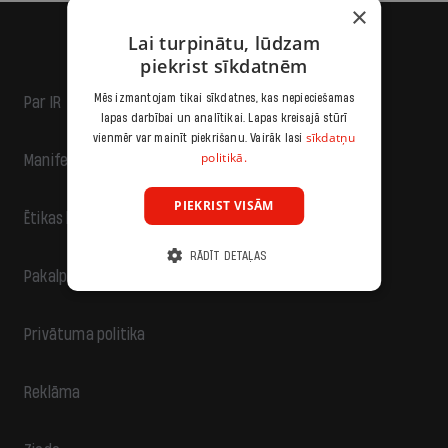
×
Lai turpinātu, lūdzam
piekrist sīkdatnēm
Mēs izmantojam tikai sīkdatnes, kas nepieciešamas
Par IR
lapas darbībai un analītikai. Lapas kreisajā stūrī
sīkdatņu
vienmēr var mainīt piekrišanu. Vairāk lasi
politikā.
Manifests
PIEKRIST VISĀM
Ētikas kodekss
RĀDĪT DETAĻAS
Pakalpojumu sniegšanas noteikumi
Privātuma politika
Reklāma