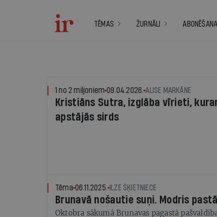
TĒMAS
ŽURNĀLI
ABONĒŠAN
1 no 2 miljoniem
09.04.2026.
ALISE MARKĀNE
Kristiāns Sutra, izglāba vīrieti, k
apstājās sirds
Tēma
06.11.2025.
ILZE ŠĶIETNIECE
Brunavā nošautie suņi. Modris past
Oktobra sākumā Brunavas pagastā pašvaldība