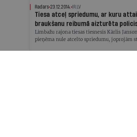
Radars
23.12.2014.
IR.LV
Tiesa atceļ spriedumu, ar kuru atta
braukšanu reibumā aizturēta polici
Limbažu rajona tiesas tiesnesis Kārlis Janson
pieņēma nule atcelto spriedumu, joprojām s
Radars
15.12.2014.
IR.LV
Reģionu apvienība Kaimiņu par trac
nosoda, bet atkāpties neprasa (papi
RPP: Deputātu Kaimiņu aizturēja "Rokkafejn
ziņojumu dēļ; lieta tālāk nodota Valsts polici
Radars
08.12.2014.
IR.LV