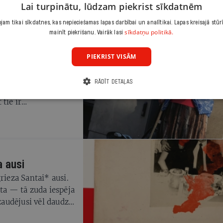
Lai turpinātu, lūdzam piekrist sīkdatnēm
am tikai sīkdatnes, kas nepieciešamas lapas darbībai un analītikai. Lapas kreisajā stūr
sīkdatņu politikā.
mainīt piekrišanu. Vairāk lasi
PIEKRIST VISĀM
pēdējos trijos gados
RĀDĪT DETAĻAS
is ģeometriskā
tie ir
mā liecina —
sistēma, ko kāds
a ausi
rieza Santai* ausi.
eta — tā zuda iespēja
 zaudējusi vēl daudz