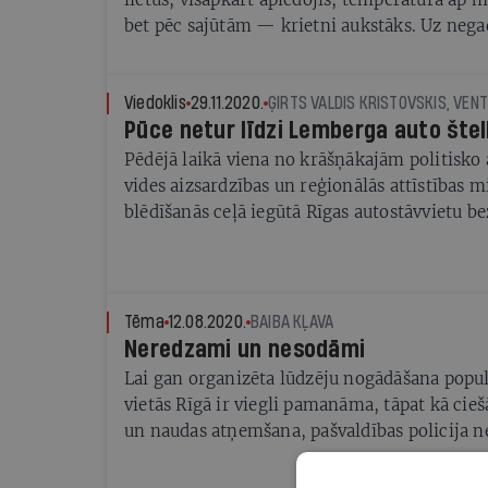
bet pēc sajūtām — krietni aukstāks. Uz nega
Bauskas novada pašvaldības policijas Iecavas
izsauca Valsts policijas kolēģi. No A7 trases
noskrējusi polietes Gražinas Goralas automaš
Viedoklis
29.11.2020.
Pūce netur līdzi Lemberga auto šte
vietējo likumsargu palīdzība. Autovadītāja, 
traucējumiem, kaķis un suns jau stundas trīs 
Pēdējā laikā viena no krāšņākajām politisko
aukstumā. Braucamo iedarbināt nevarēja. Apd
vides aizsardzības un reģionālās attīstības m
nesteidzās. Draņķīgajā laikā neapstājās arī 
blēdīšanās ceļā iegūtā Rīgas autostāvvietu 
Pamest auto sievietes nevarēja, jo vecākajai 
atļauja. Šī epopeja saturēja kā liktenīgās at
grūtības pārvietoties.
noliegšanu, tā arī mēģinājumu notikušo pārv
tieši Pūces pieķeršana melos noslēdzās ar mi
Tēma
12.08.2020.
BAIBA KĻAVA
Neredzami un nesodāmi
Lai gan organizēta lūdzēju nogādāšana popu
vietās Rīgā ir viegli pamanāma, tāpat kā cie
un naudas atņemšana, pašvaldības policija 
«ubagošanas mafiju» nesaskata. Bet biežākai
diedelēšanu ir vienkārši pārrunas