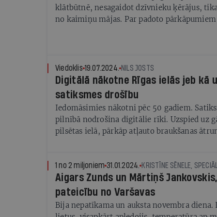
klātbūtnē, nesagaidot dzīvnieku ķērājus, tika
no kaimiņu mājas. Par padoto pārkāpumiem a
policijas priekšnieks, bet nozieguma gaita un 
motīvi joprojām nav skaidri — krimināllietu
policija
Viedoklis
19.07.2024.
NILS JOSTS
Digitālā nākotne Rīgas ielās jeb kā 
satiksmes drošību
Iedomāsimies nākotni pēc 50 gadiem. Satik
pilnībā nodrošina digitālie rīki. Uzspied uz 
pilsētas ielā, pārkāp atļauto braukšanas āt
laikā aplikācijā saņem soda rēķinu. Pagriezie
rezultāts tāds pats.
1 no 2 miljoniem
31.01.2024.
KRISTĪNE SĒNELE, SPECIĀL
Aigars Zunds un Mārtiņš Jankovskis
pateicību no Varšavas
Bija nepatīkama un auksta novembra diena. L
lietus, visapkārt apledojis, temperatūra ap 