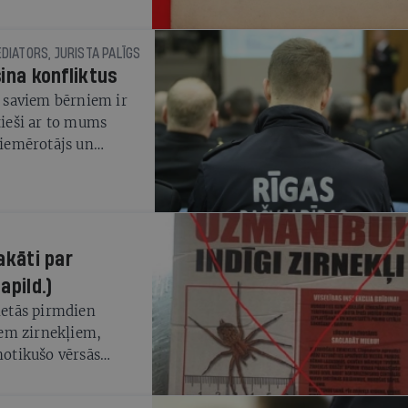
EDIATORS, JURISTA PALĪGS
sina konfliktus
i saviem bērniem ir
tieši ar to mums
piemērotājs un
n vidutājs, pie kura
s policijai jau sen ir
tot par mūsdienīgu
tus, un pielieto 21.
ju. Nepieciešams
lakāti par
rī iesaisti policijas
apild.)
vietās pirmdien
giem zirnekļiem,
notikušo vērsās