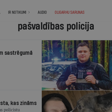
A
IR NOTIKUMI
AUDIO
OLIGARHU SARUNAS
pašvaldības policija
uram sastrēgumā
āsta, kas zināms
s policistu