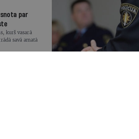
isnota par
ste
s, kurš vasarā
trādā savā amatā
i dzērumā
ld.)
īcas" pārstāvju
jai