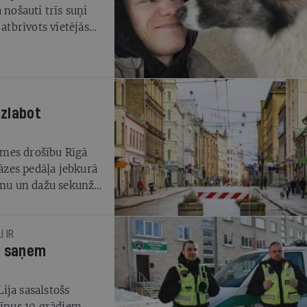
 nošauti trīs suņi
tbrīvots vietējās
iesaistīto rīcības
 izmeklē Valsts
uzlabot
smes drošību Rīgā
gāzes pedāļa jebkurā
rumu un dažu sekunžu
s neatļautā vietā –
I IR
, saņem
ija sasalstošs
mīnus 10 grādiem,