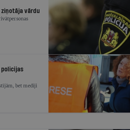
 ziņotāja vārdu
privātpersonas
policijas
stījām, bet mediji