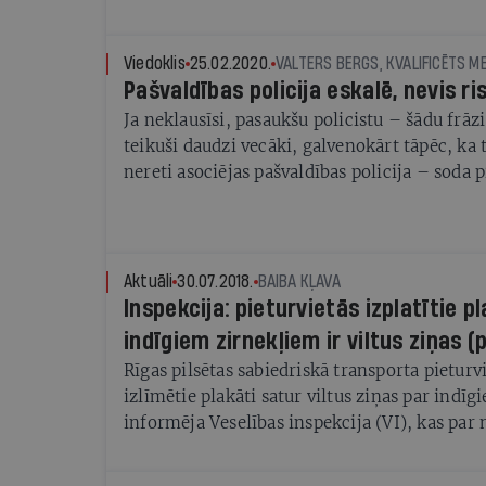
Viedoklis
25.02.2020.
VALTERS BERGS, KVALIFICĒTS M
Pašvaldības policija eskalē, nevis ri
Ja neklausīsi, pasaukšu policistu – šādu frāz
teikuši daudzi vecāki, galvenokārt tāpēc, ka 
nereti asociējas pašvaldības policija – soda 
bubulis, ar ko biedēt bērnus, nevis atbalsts u
vērsties problemātiskās situācijās. Pašvaldība
laiks mainīties, no represīvas iestādes kļūs
organizāciju, kas risina, nevis eskalē konflik
Aktuāli
30.07.2018.
BAIBA KĻAVA
gadsimtam atbilstošas metodes, arī mediāci
Inspekcija: pieturvietās izplatītie p
sekmēt ne tikai sabiedrības uzticēšanos, bet a
indīgiem zirnekļiem ir viltus ziņas (p
darbā un attīstīt prevenciju.
Rīgas pilsētas sabiedriskā transporta pietur
izlīmētie plakāti satur viltus ziņas par indī
informēja Veselības inspekcija (VI), kas par 
policijā.