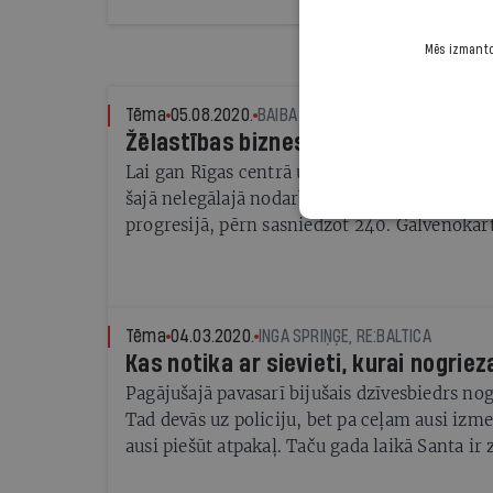
Mēs izmantoj
Tēma
05.08.2020.
BAIBA KĻAVA
Žēlastības bizness
Lai gan Rīgas centrā ubagošana ir aizliegta, 
šajā nelegālajā nodarbē pieķerto skaits audz
progresijā, pērn sasniedzot 240. Galvenokārt 
bezpajumtnieki. Taču Ir pētījums gada garu
iemesls nav tikai nabadzība, bet organizēta 
iesaistītais bez aplinkiem sauc par «mafiju»
Tēma
04.03.2020.
INGA SPRIŅĢE, RE:BALTICA
Kas notika ar sievieti, kurai nogriez
Pagājušajā pavasarī bijušais dzīvesbiedrs nog
Tad devās uz policiju, bet pa ceļam ausi izm
ausi piešūt atpakaļ. Taču gada laikā Santa ir
vairāk: darbu un bērnus. Kāpēc?