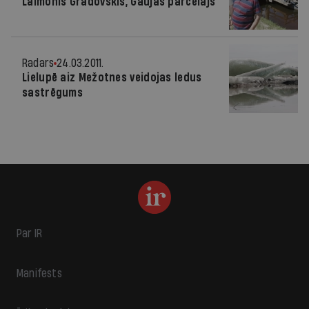
Laimonis Gradovskis, Gaujas pārcēlājs
Radars
24.03.2011.
Lielupē aiz Mežotnes veidojas ledus
sastrēgums
Par IR
Manifests