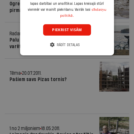
Ogres upes apkaimē applūdušas
lapas darbībai un analītikai. Lapas kreisajā stūrī
sīkdatņu
pirmās mājas
vienmēr var mainīt piekrišanu. Vairāk lasi
politikā.
PIEKRIST VISĀM
Radars
27.03.2013.
Palu laikā Daugava pie Jēkabpils
RĀDĪT DETAĻAS
varētu pārkāpt 6,3 m atzīmi
Tēma
20.07.2011.
Pašiem savs Pizas tornis?
1 no 2 miljoniem
18.05.2011.