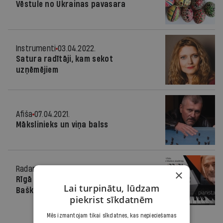
Vēstule no Ukrainas pavasara
Instrumenti
03.04.2022.
Satura radītāji, kam sekot
uzņēmējiem
Afiša
07.04.2021.
Mākslinieks un viņa balss
Radars
20.07.2015.
×
Rīgā notiks izcilā pianista Dmitrija
Lai turpinātu, lūdzam
Baškirova atklātās meistarklases
piekrist sīkdatnēm
Mēs izmantojam tikai sīkdatnes, kas nepieciešamas