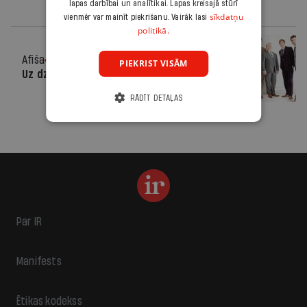
lapas darbībai un analītikai. Lapas kreisajā stūrī
sīkdatņu
vienmēr var mainīt piekrišanu. Vairāk lasi
politikā.
Afiša
09.07.2014.
PIEKRIST VISĀM
Uz dziesmas viļņa
RĀDĪT DETAĻAS
Par IR
Manifests
Ētikas kodekss