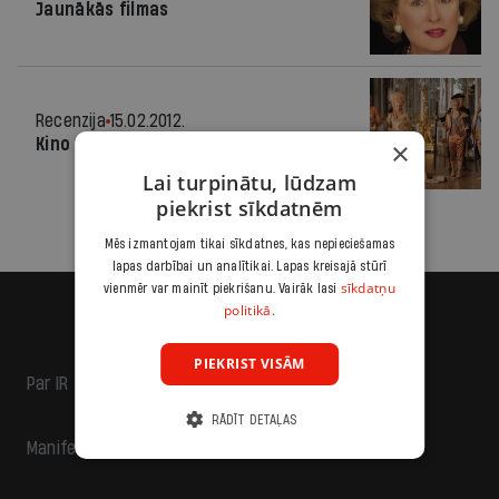
Jaunākās filmas
Recenzija
15.02.2012.
Kino garša Berlīnē
×
Lai turpinātu, lūdzam
piekrist sīkdatnēm
Mēs izmantojam tikai sīkdatnes, kas nepieciešamas
lapas darbībai un analītikai. Lapas kreisajā stūrī
sīkdatņu
vienmēr var mainīt piekrišanu. Vairāk lasi
politikā.
PIEKRIST VISĀM
Par IR
RĀDĪT DETAĻAS
Manifests