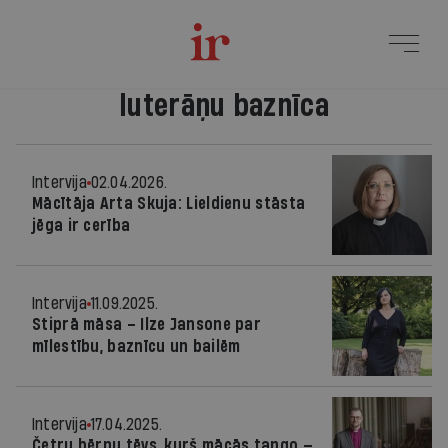
luterāņu baznīca
Intervija
02.04.2026.
Mācītāja Arta Skuja: Lieldienu stāsta
jēga ir cerība
Intervija
11.09.2025.
Stiprā māsa – Ilze Jansone par
mīlestību, baznīcu un bailēm
Intervija
17.04.2025.
Četru bērnu tēvs, kurš mācās tango —