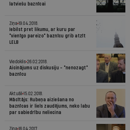
latviešu baznīcai
Ziņa
19.04.2018.
Iebilst pret likumu, ar kuru par
"vienīgo pareizo" baznīcu grib atzīt
LELB
Viedoklis
26.02.2018.
Aicinājums uz diskusiju - "nenozagt"
baznīcu
Aktuāli
15.02.2018.
Mācītājs: Rubeņa aiziešana no
baznīcas ir liels zaudējums, neko labu
par sabiedrību neliecina
Ziņa
16.04.2017.