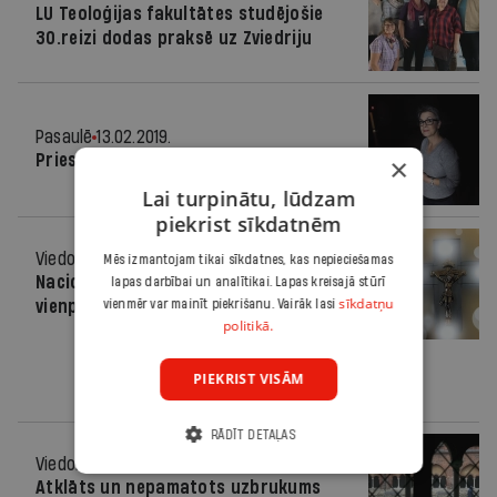
LU Teoloģijas fakultātes studējošie
30.reizi dodas praksē uz Zviedriju
Pasaulē
13.02.2019.
Priestere, kas netic Dievam
×
Lai turpinātu, lūdzam
piekrist sīkdatnēm
Viedoklis
22.10.2018.
Mēs izmantojam tikai sīkdatnes, kas nepieciešamas
Nacionālās apvienības un „Saskaņas“
lapas darbībai un analītikai. Lapas kreisajā stūrī
sīkdatņu
vienprātība
vienmēr var mainīt piekrišanu. Vairāk lasi
politikā.
PIEKRIST VISĀM
RĀDĪT DETAĻAS
Viedoklis
24.04.2018.
Atklāts un nepamatots uzbrukums