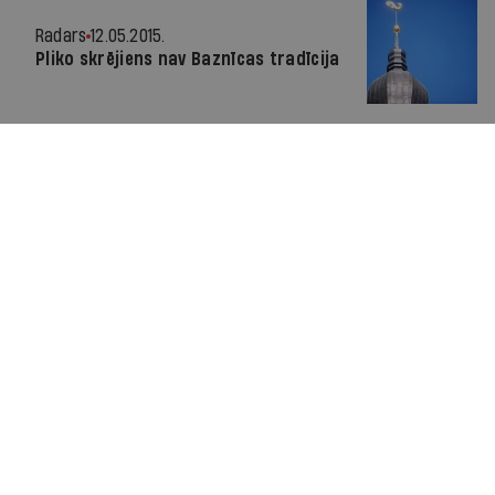
Radars
12.05.2015.
Pliko skrējiens nav Baznīcas tradīcija
Radars
29.04.2015.
Durvis, gluži kā pie Jēzus, atvērtas
visiem
Pasaulē
28.01.2015.
Klik, klik — atā!