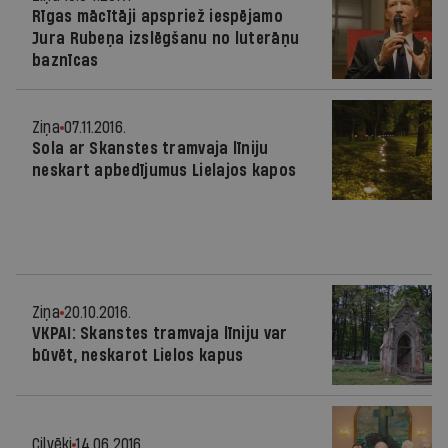
Rīgas mācītāji apspriež iespējamo
Jura Rubeņa izslēgšanu no luterāņu
baznīcas
Ziņa
07.11.2016.
Sola ar Skanstes tramvaja līniju
neskart apbedījumus Lielajos kapos
Ziņa
20.10.2016.
VKPAI: Skanstes tramvaja līniju var
būvēt, neskarot Lielos kapus
Cilvēki
14.06.2016.