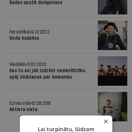
Dailes spožā dumpiniece
Personība
14.12.2022.
Goda kodekss
Viedoklis
11.03.2020.
Kas tu esi jeb Izdzēst nevienlīdzību
spēj zināšanas par komandu
Dzīves vide
12.09.2019.
Aktiera vieta
×
Lai turpinātu, lūdzam