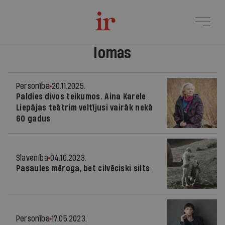
lomas
Personība
20.11.2025.
Paldies divos teikumos. Aina Karele
Liepājas teātrim veltījusi vairāk nekā
60 gadus
Slavenība
04.10.2023.
Pasaules mēroga, bet cilvēciski silts
Personība
17.05.2023.