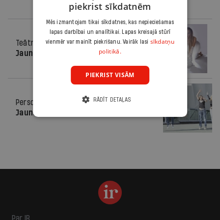
piekrist sīkdatnēm
Mēs izmantojam tikai sīkdatnes, kas nepieciešamas
lapas darbībai un analītikai. Lapas kreisajā stūrī
sīkdatņu
Teātris
16.11.2011.
vienmēr var mainīt piekrišanu. Vairāk lasi
politikā.
Jaunie
PIEKRIST VISĀM
RĀDĪT DETAĻAS
Personība
22.09.2010.
Jaunas asinis
Par IR