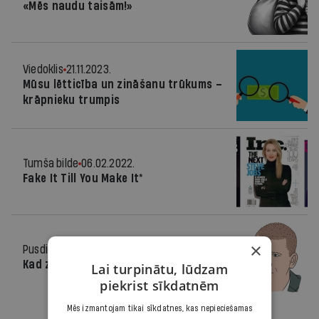
«Mēs naudu taisām!»
Viedoklis
21.11.2023.
Mūsu lētticība un zināšanu trūkums –
krāpnieku trumpis
Tumša bilde
06.02.2022.
Fake It Till You Make It*
×
Pusdienās
14.10.2020.
Kad zvana svešinieks, neuzticies!
Lai turpinātu, lūdzam
piekrist sīkdatnēm
Mēs izmantojam tikai sīkdatnes, kas nepieciešamas