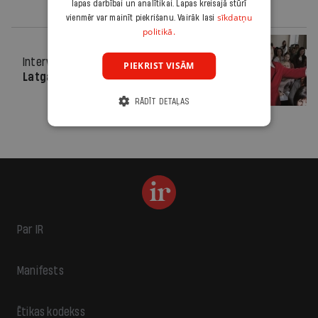
lapas darbībai un analītikai. Lapas kreisajā stūrī
sīkdatņu
vienmēr var mainīt piekrišanu. Vairāk lasi
politikā.
Intervija
08.02.2012.
PIEKRIST VISĀM
Latgalieša rētas
RĀDĪT DETAĻAS
Par IR
Manifests
Ētikas kodekss