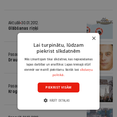
Aktuāli
30.01.2012.
Glābšanas riņķi
×
Lai turpinātu, lūdzam
piekrist sīkdatnēm
Pasaulē
24.08.2011.
Mēs izmantojam tikai sīkdatnes, kas nepieciešamas
Draudīgā vara
lapas darbībai un analītikai. Lapas kreisajā stūrī
sīkdatņu
vienmēr var mainīt piekrišanu. Vairāk lasi
politikā.
Pasaulē
01.12.2010.
PIEKRIST VISĀM
Krogi tukši, sirdis pilnas
RĀDĪT DETAĻAS