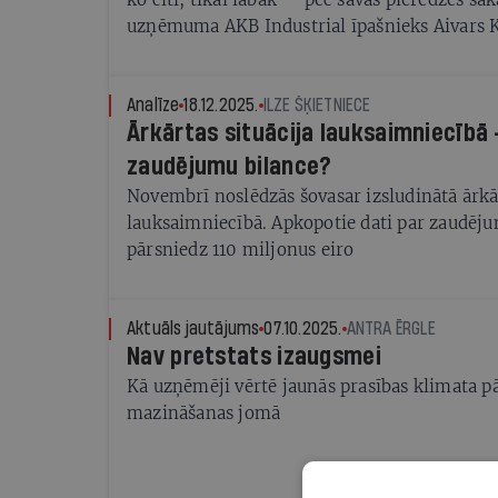
uzņēmuma AKB Industrial īpašnieks Aivars
Analīze
18.12.2025.
ILZE ŠĶIETNIECE
Ārkārtas situācija lauksaimniecībā 
zaudējumu bilance?
Novembrī noslēdzās šovasar izsludinātā ārkār
lauksaimniecībā. Apkopotie dati par zaudēju
pārsniedz 110 miljonus eiro
Aktuāls jautājums
07.10.2025.
ANTRA ĒRGLE
Nav pretstats izaugsmei
Kā uzņēmēji vērtē jaunās prasības klimata 
mazināšanas jomā