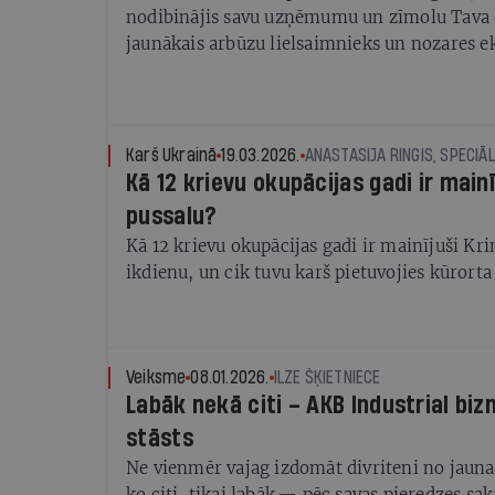
nodibinājis savu uzņēmumu un zīmolu Tava o
jaunākais arbūzu lielsaimnieks un nozares ek
Karš Ukrainā
19.03.2026.
ANASTASIJA RINGIS, SPECIĀLI
Kā 12 krievu okupācijas gadi ir main
pussalu?
Kā 12 krievu okupācijas gadi ir mainījuši Kr
ikdienu, un cik tuvu karš pietuvojies kūrorta 
Veiksme
08.01.2026.
ILZE ŠĶIETNIECE
Labāk nekā citi – AKB Industrial bi
stāsts
Ne vienmēr vajag izdomāt divriteni no jauna.
ko citi, tikai labāk — pēc savas pieredzes sa