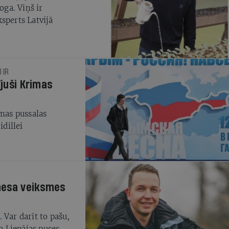
ga. Viņš ir
sperts Latvijā
 IR
ījuši Krimas
imas pussalas
idillei
znesa veiksmes
 Var darīt to pašu,
ka Liepājas puses