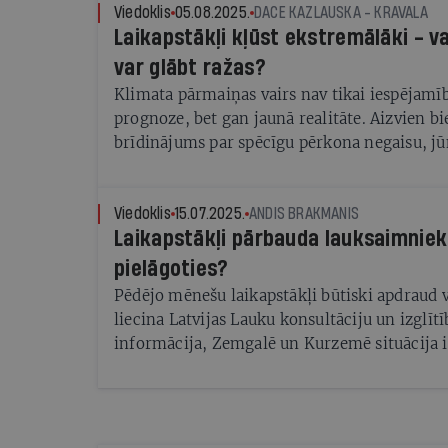
Viedoklis
05.08.2025.
DACE KAZLAUSKA - KRAVALA
Laikapstākļi kļūst ekstremālāki - va
var glābt ražas?
Klimata pārmaiņas vairs nav tikai iespējamī
prognoze, bet gan jaunā realitāte. Aizvien b
brīdinājums par spēcīgu pērkona negaisu, jūn
augstu nokrišņu līmeni, bet maijs bija vēsāk
Savukārt iepriekšējos gados piedzīvojām ilg
Eiropā kļūst par pastāvīgu parādību.
Viedoklis
15.07.2025.
ANDIS BRAKMANIS
Laikapstākļi pārbauda lauksaimniek
pielāgoties?
Pēdējo mēnešu laikapstākļi būtiski apdraud v
liecina Latvijas Lauku konsultāciju un izglīt
informācija, Zemgalē un Kurzemē situācija i
Vidzemē un Latgalē lauki ir ievērojami applū