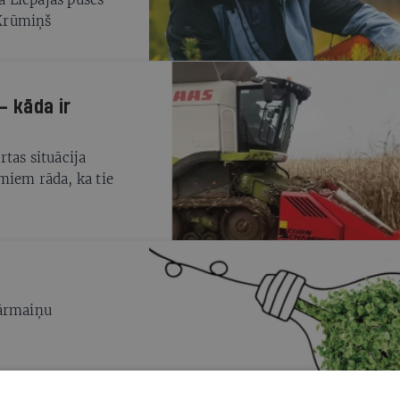
 Krūmiņš
— kāda ir
tas situācija
miem rāda, ka tie
pārmaiņu