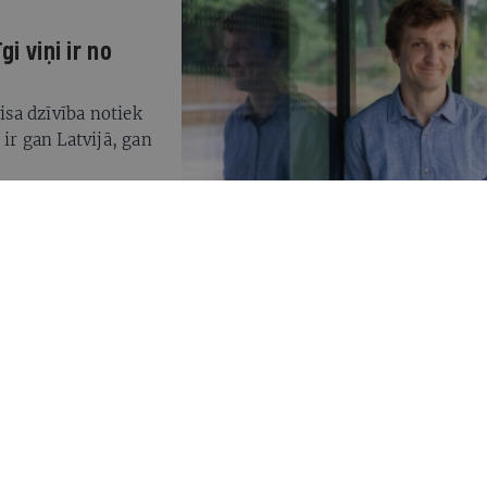
i viņi ir no
visa dzīvība notiek
ā ir gan Latvijā, gan
 pārtikas preču
ga iebrukums
centrā ir nonācis
sku.