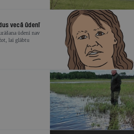
adus vecā ūdenī
čurāšana ūdenī nav
ot, lai glābtu