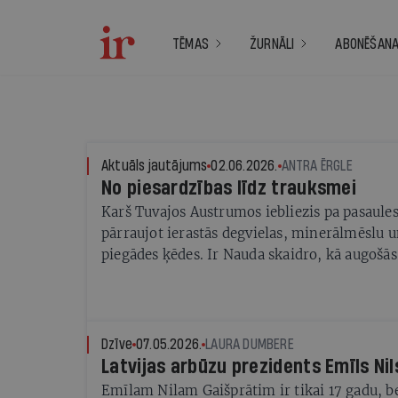
TĒMAS
ŽURNĀLI
ABONĒŠAN
Aktuāls jautājums
02.06.2026.
ANTRA ĒRGLE
No piesardzības līdz trauksmei
Karš Tuvajos Austrumos iebliezis pa pasaul
pārraujot ierastās degvielas, minerālmēslu u
piegādes ķēdes. Ir Nauda skaidro, kā augošās
ietekmē Vietējos uzņēmējus dažādās nozarēs,
atspoguļosies produktu un pakalpojumu cen
Dzīve
07.05.2026.
LAURA DUMBERE
Latvijas arbūzu prezidents Emīls Nil
Emīlam Nilam Gaišprātim ir tikai 17 gadu, be