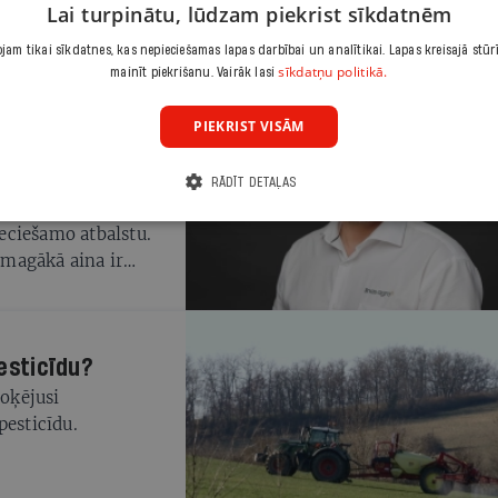
Lai turpinātu, lūdzam piekrist sīkdatnēm
am tikai sīkdatnes, kas nepieciešamas lapas darbībai un analītikai. Lapas kreisajā stūr
sīkdatņu politikā.
mainīt piekrišanu. Vairāk lasi
PIEKRIST VISĀM
 kultūras nonāk
RĀDĪT DETAĻAS
ksaimniecībā, kas
eciešamo atbalstu.
ssmagākā aina ir
vojam vienu no
pesticīdu?
loķējusi
pesticīdu.