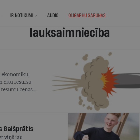
A
IR NOTIKUMI
AUDIO
OLIGARHU SARUNAS
lauksaimniecība
es ekonomiku,
n citu resursu
 resursu cenas
 vai un kad tās
ās
s Gaišprātis
t viņš jau