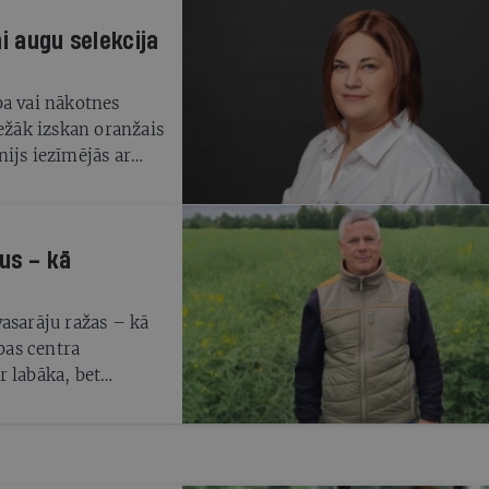
i augu selekcija
ba vai nākotnes
iežāk izskan oranžais
ijs iezīmējās ar
ais šajā gadsimtā.
stošus sausumus, kas
us – kā
asarāju ražas – kā
ības centra
r labāka, bet
duši.