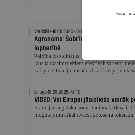
Mēs izmantoj
Viedoklis
18.08.2025.
ARTIS RIMKUS
Agronoms: Šobrīd daudzas vērtīgās
lopbarībā
Valdība izsludinājusi ārkārtējo situāciju lau
ļaus lauksaimniekiem efektīvāk saņemt nepi
Lai gan situācija novados ir atšķirīga, un vi
Vidzemē un Latgalē, kopumā šovasar piedzī
sarežģītākajiem posmiem pēdējo gadu laikā.
Eiropā
18.08.2025.
ARTE
VIDEO: Vai Eiropai jāaizliedz vairāk 
Francijas augstākā konstitucionālā tiesa ir b
mēģinājumu atkal ieviest lietošanā toksisku 