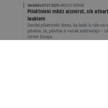
Viedoklis
07.07.2025.
MIĶELIS GRĪVIŅŠ
Pilsētnieki mēdz aizmirst, cik atkarīg
laukiem
Daudzi pilsētnieki domā, ka lauki ir tālu un 
pilsētās. Jā, pilsētās ir vairāk iedzīvotāju – t
citviet Eiropā.
Viedoklis
29.05.2025.
DACE KAZLAUSKA - KRAVALA
Ģeopolitiskās situācijas ietekme uz
izsīkuma riska
Ģeopolitiskā spriedze, ko radīja pilna mēro
Ukrainā, ilgst jau vairāk nekā trīs gadus un politikas veidotāju,
drošības ekspertu un sabiedrības uzmanības 
arī jautājums par pārtikas preču izsīkuma ri
Viedoklis
13.05.2025.
KASPARS ANTĪPINS