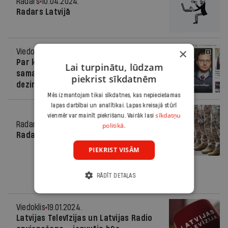
Radars
10.04.2024.
Radars Latvijā
×
Viedoklis
20.03.2024.
Par krievu valodas satura
Lai turpinātu, lūdzam
samazināšanu sabiedriskajos medijos
piekrist sīkdatnēm
dezinformācijas kara apstākļos
Mēs izmantojam tikai sīkdatnes, kas nepieciešamas
lapas darbībai un analītikai. Lapas kreisajā stūrī
sīkdatņu
vienmēr var mainīt piekrišanu. Vairāk lasi
Radars
24.01.2024.
politikā.
Radars Latvijā
PIEKRIST VISĀM
RĀDĪT DETAĻAS
Viedoklis
19.01.2024.
Latvijas Televīzijas un Latvijas Radio