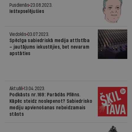
Pusdienās
23.08.2023.
Ieštepselējušies
Viedoklis
03.07.2023.
Spēcīga sabiedriskā medija attīstība
– jautājums iekustējies, bet nevaram
apstāties
Aktuāli
13.04.2023.
Podkāsts nr.169: Parādās Pīlēns.
Kāpēc steidz noslepenot? Sabiedrisko
mediju apvienošanas nebeidzamais
stāsts