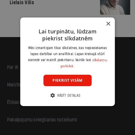
Lielais Vilis
×
Lai turpinātu, lūdzam
piekrist sīkdatnēm
Mēs izmantojam tikai sīkdatnes, kas nepieciešamas
lapas darbībai un analītikai. Lapas kreisajā stūrī
sīkdatņu
vienmēr var mainīt piekrišanu. Vairāk lasi
politikā.
Par IR
PIEKRIST VISĀM
Manifests
RĀDĪT DETAĻAS
Ētikas kodekss
Pakalpojumu sniegšanas noteikumi